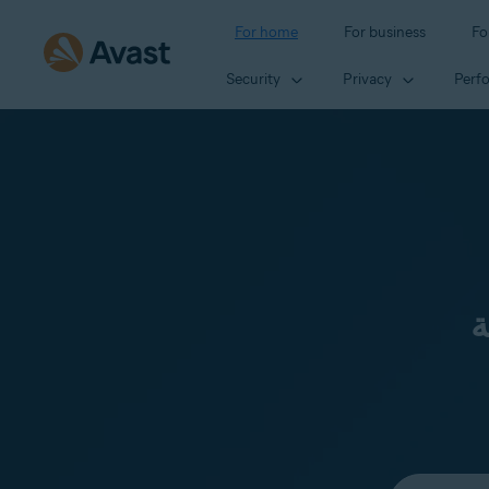
For home
For business
Fo
Security
Privacy
Perf
ة
Select