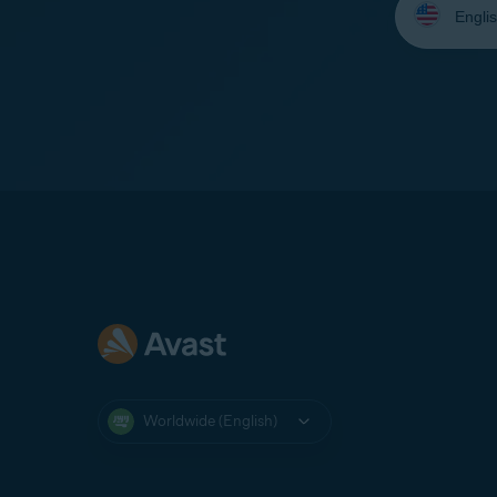
your
language:
Worldwide (English)