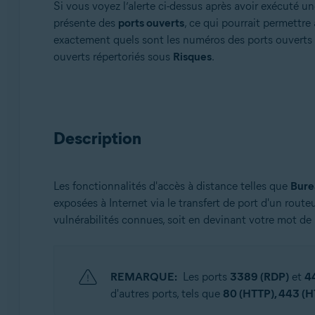
Si vous voyez l’alerte ci-dessus après avoir exécuté un
Avast Antivirus Gratuit
présente des
ports ouverts
, ce qui pourrait permettre
exactement quels sont les numéros des ports ouverts vi
Systèmes d'exploitation:
ouverts répertoriés sous
Risques
.
Windows et macOS
Description
Les fonctionnalités d'accès à distance telles que
Bure
exposées à Internet via le transfert de port d'un rout
vulnérabilités connues, soit en devinant votre mot de
REMARQUE:
Les ports
3389 (RDP)
et
4
d'autres ports, tels que
80 (HTTP), 443 (