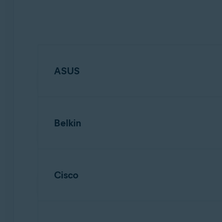
ASUS
Belkin
REMARQUE:
En raison de la trè
générales pour les modèles les plu
routeur. Pour obtenir de l’aide, co
Cisco
REMARQUE:
En raison de la trè
générales pour les modèles les plu
Pour configurer un routeur sans fil ASUS:
routeur. Pour obtenir de l’aide, co