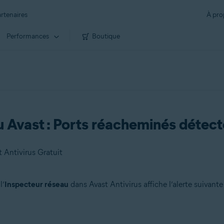
rtenaires
À pro
Performances
Boutique
u Avast : Ports réacheminés détec
 Antivirus Gratuit
l’
Inspecteur réseau
dans Avast Antivirus affiche l’alerte suivante 