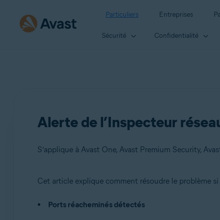
Particuliers
Entreprises
Pa
Sécurité
Confidentialité
Alerte de l’Inspecteur résea
S’applique à Avast One, Avast Premium Security, Avast
Cet article explique comment résoudre le problème si 
Produits:
Ports réacheminés détectés
Avast One
Avast Premium Security