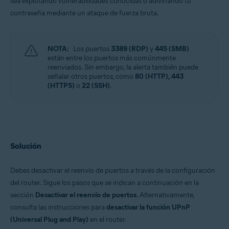
sea explotando vulnerabilidades conocidas o adivinando tu
contraseña mediante un ataque de fuerza bruta.
NOTA:
Los puertos
3389 (RDP)
y
445 (SMB)
están entre los puertos más comúnmente
reenviados. Sin embargo, la alerta también puede
señalar otros puertos, como
80 (HTTP), 443
(HTTPS)
o
22 (SSH)
.
Solución
Debes desactivar el reenvío de puertos a través de la configuración
del router. Sigue los pasos que se indican a continuación en la
sección
Desactivar el reenvío de puertos
. Alternativamente,
consulta las instrucciones para
desactivar la función UPnP
(Universal Plug and Play)
en el router.