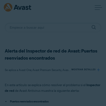
Alerta del Inspector de red de Avast: Puertos
reenviados encontrados
Se aplica a Avast One, Avast Premium Security, Avast Free Antivirus
MOSTRAR DETALLES
En este artículo se explica cómo resolver el problema si el
Inspector
Productos:
de red
de Avast Antivirus muestra la siguiente alerta:
Avast One
Avast Premium Security
Puertos reenviados encontrados
Avast Free Antivirus