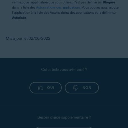
vérifiez que l’application que vous utilisez n’est pas définie sur
Bloquée
dans la liste des
Autorisations des applications
. Vous pouvez aussi ajouter
l’application à la liste des Autorisations des applications et la définir sur
Autorisée
.
Mis à jour le : 02/06/2022
Cet article vous a-t-il aidé ?
OUI
NON
Besoin d’aide supplémentaire ?