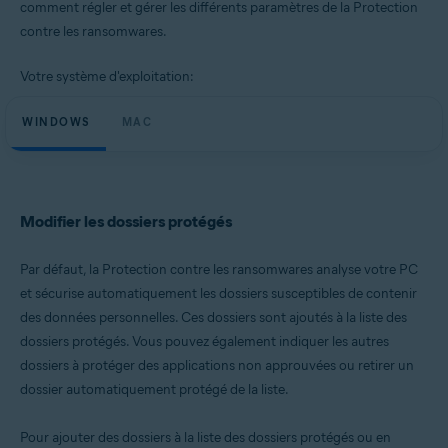
comment régler et gérer les différents paramètres de la Protection
Systèmes d'exploitation:
contre les ransomwares.
Microsoft Windows 11 Famille/Pro/Entreprise/Éducation
Microsoft Windows 10 Famille/Pro/Entreprise/Éducation (32/64 bits)
Microsoft Windows 8.1/Professionnel/Entreprise (32/64 bits)
Votre système d'exploitation:
Microsoft Windows 8/Professionnel/Entreprise (32/64 bits)
Microsoft Windows 7 Édition Familiale Basique/Édition Familiale
WINDOWS
MAC
Premium/Professionnel/Entreprise/Édition Intégrale - Service Pack 1
avec mise à jour cumulative de commodité (32/64 bits)
Apple macOS 14.x (Sonoma)
Apple macOS 13.x (Ventura)
Apple macOS 12.x (Monterey)
Modifier les dossiers protégés
Apple macOS 11.x (Big Sur)
Apple macOS 10.15.x (Catalina)
Par défaut, la Protection contre les ransomwares analyse votre PC
Apple macOS 10.14.x (Mojave)
Apple macOS 10.13.x (High Sierra)
et sécurise automatiquement les dossiers susceptibles de contenir
des données personnelles. Ces dossiers sont ajoutés à la liste des
dossiers protégés. Vous pouvez également indiquer les autres
dossiers à protéger des applications non approuvées ou retirer un
dossier automatiquement protégé de la liste.
Pour ajouter des dossiers à la liste des dossiers protégés ou en