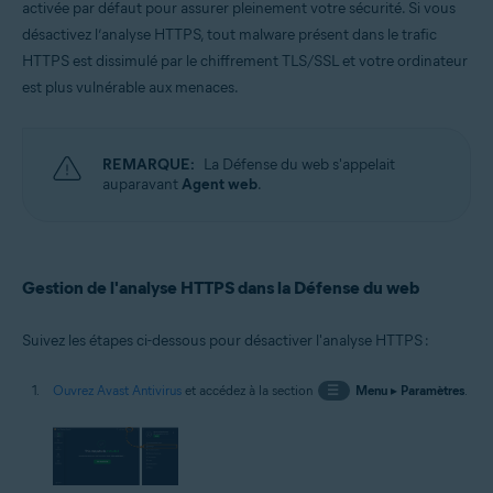
activée par défaut pour assurer pleinement votre sécurité. Si vous
Systèmes d'exploitation:
désactivez l’analyse HTTPS, tout malware présent dans le trafic
Windows
HTTPS est dissimulé par le chiffrement TLS/SSL et votre ordinateur
est plus vulnérable aux menaces.
REMARQUE:
La Défense du web s'appelait
auparavant
Agent web
.
Gestion de l'analyse HTTPS dans la Défense du web
Suivez les étapes ci-dessous pour désactiver l'analyse HTTPS :
Ouvrez Avast Antivirus
et accédez à la section
☰
Menu
▸
Paramètres
.