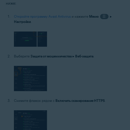
ниже:
Откройте программу Avast Antivirus
и нажмите
Меню
☰
▸
Настройки
.
Выберите
Защита от мошенничества
▸
Веб-защита
.
Снимите флажок рядом с
Включить сканирование HTTPS
.