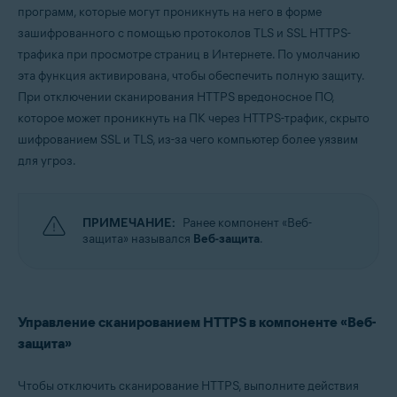
программ, которые могут проникнуть на него в форме
зашифрованного с помощью протоколов TLS и SSL HTTPS-
Операционные системы:
трафика при просмотре страниц в Интернете. По умолчанию
Windows
эта функция активирована, чтобы обеспечить полную защиту.
При отключении сканирования HTTPS вредоносное ПО,
которое может проникнуть на ПК через HTTPS-трафик, скрыто
шифрованием SSL и TLS, из-за чего компьютер более уязвим
для угроз.
ПРИМЕЧАНИЕ:
Ранее компонент «Веб-
защита» назывался
Веб-защита
.
Управление сканированием HTTPS в компоненте «Веб-
защита»
Чтобы отключить сканирование HTTPS, выполните действия