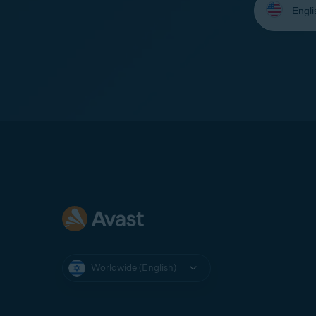
your
language:
Worldwide (English)