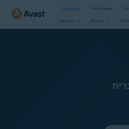
For home
For business
Fo
Security
Privacy
Perf
רית
Select