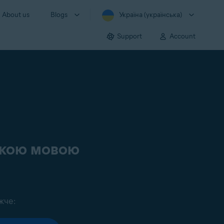
About us
Blogs
Україна (українська)
Support
Account
ською мовою
жче: