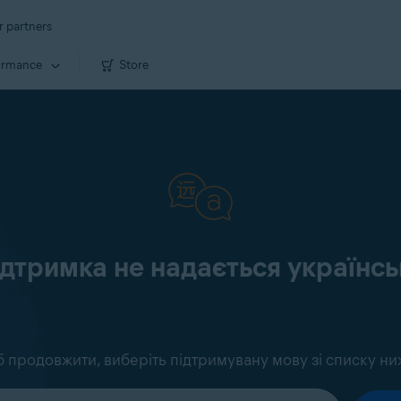
r partners
ormance
Store
ідтримка не надається україн
 продовжити, виберіть підтримувану мову зі списку ни