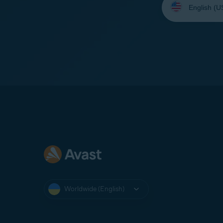
your
language:
Worldwide (English)