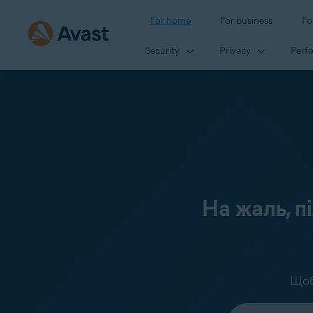
For home
For business
Fo
Security
Privacy
Perf
На жаль, п
Щоб
Select