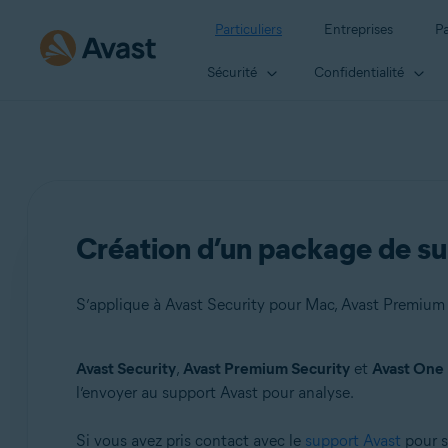
Particuliers
Entreprises
Pa
Sécurité
Confidentialité
Création d’un package de su
S’applique à Avast Security pour Mac, Avast Premium
Avast Security
,
Avast Premium Security
et
Avast One
Produits:
l’envoyer au support Avast pour analyse.
Avast Security 15.x pour Mac
Si vous avez pris contact avec le
support Avast
pour s
Avast Premium Security 15.x pour Mac