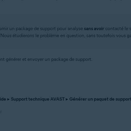
rnir un package de support pour analyse
sans avoir
contacté le 
 Nous étudierons le problème en question, sans toutefois vous ga
ent générer et envoyer un package de support.
ide
▸
Support technique AVAST
▸
Générer un paquet de suppor