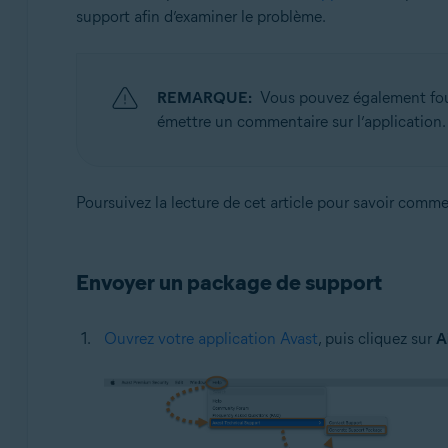
support afin d’examiner le problème.
Avast One 22.x pour Mac
Systèmes d'exploitation:
Apple macOS 12.x (Monterey)
REMARQUE:
Vous pouvez également fou
Apple macOS 11.x (Big Sur)
émettre un commentaire sur l’application.
Apple macOS 10.15.x (Catalina)
Apple macOS 10.14.x (Mojave)
Apple macOS 10.13.x (High Sierra)
Poursuivez la lecture de cet article pour savoir comm
Apple macOS 10.12.x (Sierra)
Apple Mac OS X 10.11.x (El Capitan)
Envoyer un package de support
Ouvrez votre application Avast
, puis cliquez sur
A