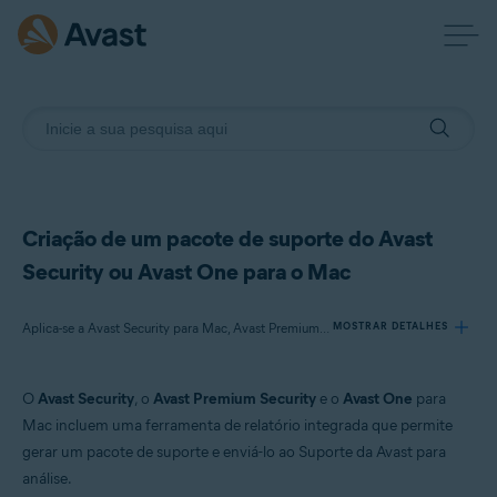
Criação de um pacote de suporte do Avast
Security ou Avast One para o Mac
Aplica-se a Avast Security para Mac, Avast Premium Security para Mac, Avast One para Mac
MOSTRAR DETALHES
O
Avast Security
, o
Avast Premium Security
e o
Avast One
para
Produtos:
Mac incluem uma ferramenta de relatório integrada que permite
Avast Security 15.x para Mac
gerar um pacote de suporte e enviá-lo ao Suporte da Avast para
Avast Premium Security 15.x para Mac
análise.
Avast One 22.x para Mac