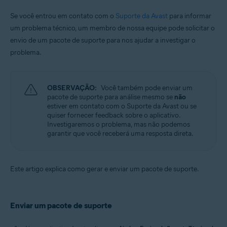
Sistemas operacionais:
Se você entrou em contato com o
Suporte da Avast
para informar
um problema técnico, um membro de nossa equipe pode solicitar o
Apple macOS 12.x (Monterey)
Apple macOS 11.x (Big Sur)
envio de um pacote de suporte para nos ajudar a investigar o
Apple macOS 10.15.x (Catalina)
problema.
Apple macOS 10.14.x (Mojave)
Apple macOS 10.13.x (High Sierra)
Apple macOS 10.12.x (Sierra)
Apple Mac OS X 10.11.x (El Capitan)
OBSERVAÇÃO:
Você também pode enviar um
pacote de suporte para análise mesmo se
não
estiver em contato com o Suporte da Avast ou se
quiser fornecer feedback sobre o aplicativo.
Investigaremos o problema, mas não podemos
garantir que você receberá uma resposta direta.
Este artigo explica como gerar e enviar um pacote de suporte.
Enviar um pacote de suporte