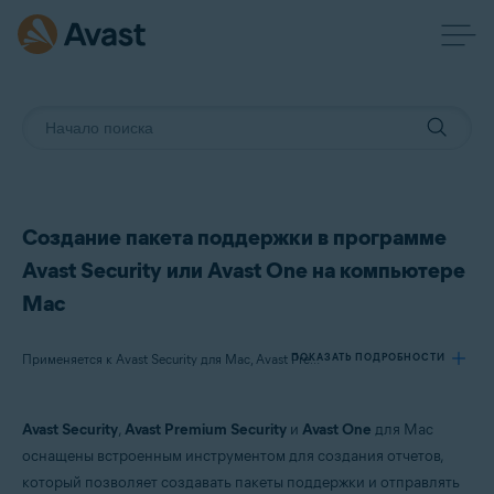
Создание пакета поддержки в программе
Avast Security или Avast One на компьютере
Mac
ПОКАЗАТЬ ПОДРОБНОСТИ
Применяется к Avast Security для Mac, Avast Premium Security для Mac, Avast One для Mac
Avast Security
,
Avast Premium Security
и
Avast One
для Mac
Продукты:
оснащены встроенным инструментом для создания отчетов,
Avast Security 15.x для Mac
который позволяет создавать пакеты поддержки и отправлять
Avast Premium Security 15.x для Mac