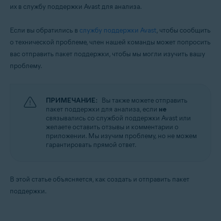
их в службу поддержки Avast для анализа.
Avast One 22.x для Mac
Операционные системы:
Если вы обратились в
службу поддержки Avast
, чтобы сообщить
о технической проблеме, член нашей команды может попросить
Apple macOS 12.x (Monterey)
Apple macOS 11.x (Big Sur)
вас отправить пакет поддержки, чтобы мы могли изучить вашу
Apple macOS 10.15.x (Catalina)
проблему.
Apple macOS 10.14.x (Mojave)
Apple macOS 10.13.x (High Sierra)
Apple macOS 10.12.x (Sierra)
Apple Mac OS X 10.11.x (El Capitan)
ПРИМЕЧАНИЕ:
Вы также можете отправить
пакет поддержки для анализа, если
не
связывались со службой поддержки Avast или
желаете оставить отзывы и комментарии о
приложении. Мы изучим проблему, но не можем
гарантировать прямой ответ.
В этой статье объясняется, как создать и отправить пакет
поддержки.