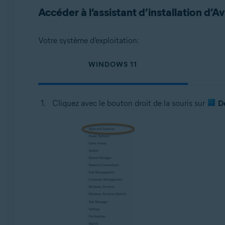
Accéder à l’assistant d’installation d’A
Systèmes d'exploitation:
Microsoft Windows 11 Famille/Pro/Entreprise/Éducati
Votre système d'exploitation:
Microsoft Windows 10 Famille/Pro/Entreprise/Éducatio
Microsoft Windows 8.1/Professionnel/Entreprise (32/64
WINDOWS 11
Microsoft Windows 8/Professionnel/Entreprise (32/64 
Microsoft Windows 7 Édition Familiale Basique/Édition
(32/64 bits)
Cliquez avec le bouton droit de la souris sur
D