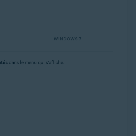
WINDOWS 7
ack 1 avec mise à jour cumulative de commodité
ités
dans le menu qui s’affiche.