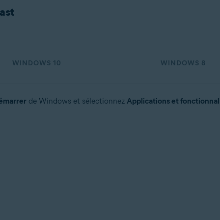
vast
on
n (32/64 bits)
 bits)
WINDOWS 10
WINDOWS 8
bits)
 Familiale Premium/Professionnel/Entreprise/Édition Intégrale - Service P
émarrer
de Windows et sélectionnez
Applications et fonctionnal