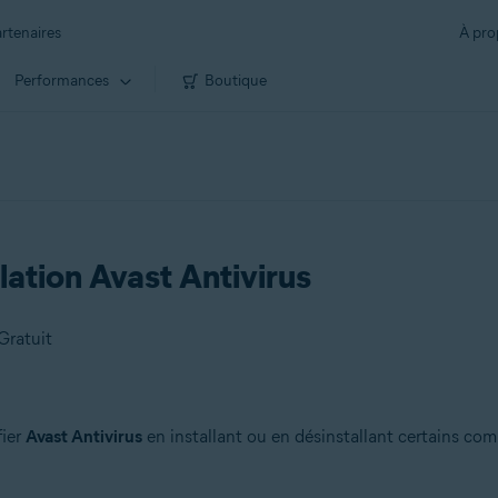
rtenaires
À pro
Performances
Boutique
llation Avast Antivirus
Gratuit
ier
Avast Antivirus
en installant ou en désinstallant certains co