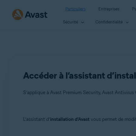
Particuliers
Entreprises
Pa
Sécurité
Confidentialité
Accéder à l’assistant d’insta
S’applique à Avast Premium Security, Avast Antivirus 
Produits:
L’assistant d’
installation d’Avast
vous permet de modif
Avast Premium Security 22.x
Avast Antivirus Gratuit 22.x