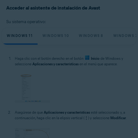
Sistemas operativos:
Acceder al asistente de instalación de Avast
Microsoft Windows 11 Home/Pro/Enterprise/Education
Microsoft Windows 10 Home/Pro/Enterprise/Education - 32 o 64 bits
Su sistema operativo:
Microsoft Windows 8.1/Pro/Enterprise - 32 o 64 bits
Microsoft Windows 8/Pro/Enterprise - 32 o 64 bits
Microsoft Windows 7 Home Basic/Home
WINDOWS 11
WINDOWS 10
WINDOWS 8
WINDOWS 7
Premium/Professional/Enterprise/Ultimate - Service Pack 1 con
Convenient Rollup Update, 32 o 64 bits
Haga clic con el botón derecho en el botón
Inicio
de Windows y
seleccione
Aplicaciones y características
en el menú que aparece.
Asegúrese de que
Aplicaciones y características
esté seleccionado y, a
continuación, haga clic en la elipsis vertical (
⋮
) y seleccione
Modificar
.