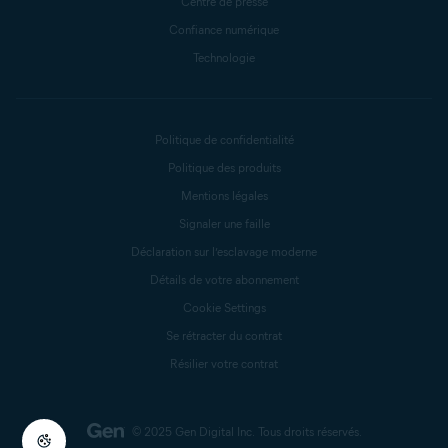
Centre de presse
Confiance numérique
Technologie
Politique de confidentialité
Politique des produits
Mentions légales
Signaler une faille
Déclaration sur l’esclavage moderne
Détails de votre abonnement
Cookie Settings
Se rétracter du contrat
Résilier votre contrat
© 2025 Gen Digital Inc.
Tous droits réservés.