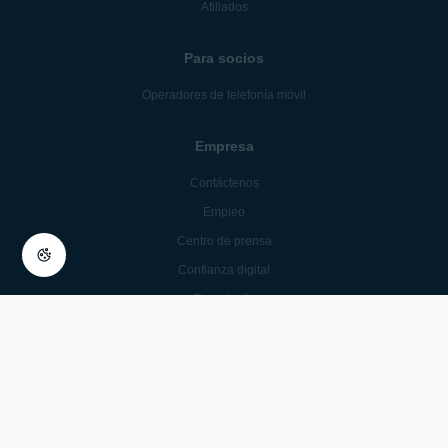
Para empresas
Soporte empresarial
Productos para empresa
Socios empresariales
Blog empresarial
Afiliados
Para socios
Operadores de telefonía móvil
Empresa
Contáctenos
Empleo
Centro de prensa
Confianza digital
Tecnología