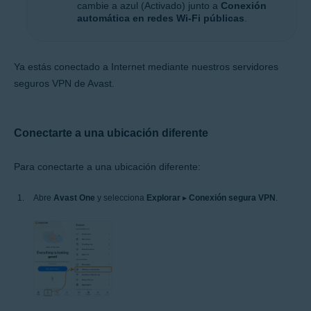
CONSEJO:
Para activar automáticamente la
red privada virtual cada vez que te conectes a
una red wifi pública no confiable, toca el
control deslizante gris (Desactivado) para que
cambie a azul (Activado) junto a
Conexión
automática en redes Wi-Fi públicas
.
Ya estás conectado a Internet mediante nuestros servidores
seguros VPN de Avast.
Conectarte a una ubicación diferente
Para conectarte a una ubicación diferente:
Abre
Avast One
y selecciona
Explorar
▸
Conexión segura VPN
.