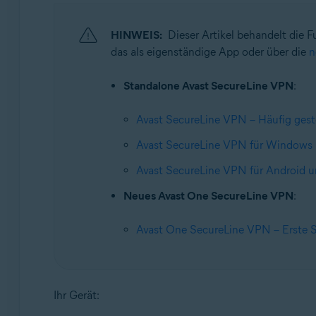
Betriebssysteme:
Windows, macOS, Android und iOS
HINWEIS:
Dieser Artikel behandelt die 
das als eigenständige App oder über die
n
Standalone Avast SecureLine VPN
:
Avast SecureLine VPN – Häufig geste
Avast SecureLine VPN für Windows u
Avast SecureLine VPN für Android un
Neues Avast One SecureLine VPN
:
Avast One SecureLine VPN – Erste S
Ihr Gerät: