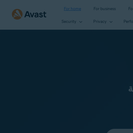
For home
For business
Fo
Security
Privacy
Perf
ة
Select