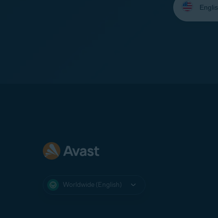
your
language:
Worldwide (English)