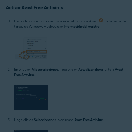
Microsoft Windows 10 Home/Pro/Enterprise/Education - 32 o 64 bits
Activar Avast Free Antivirus
Microsoft Windows 8.1/Pro/Enterprise - 32 o 64 bits
Microsoft Windows 8/Pro/Enterprise - 32 o 64 bits
Microsoft Windows 7 Home Basic/Home
Haga clic con el botón secundario en el icono de Avast
de la barra de
Premium/Professional/Enterprise/Ultimate - Service Pack 1 con
tareas de Windows y seleccione
Información del registro
.
Convenient Rollup Update, 32 o 64 bits
En el panel
Mis suscripciones
, haga clic en
Actualizar ahora
junto a
Avast
Free Antivirus
.
Haga clic en
Seleccionar
en la columna
Avast Free Antivirus
.