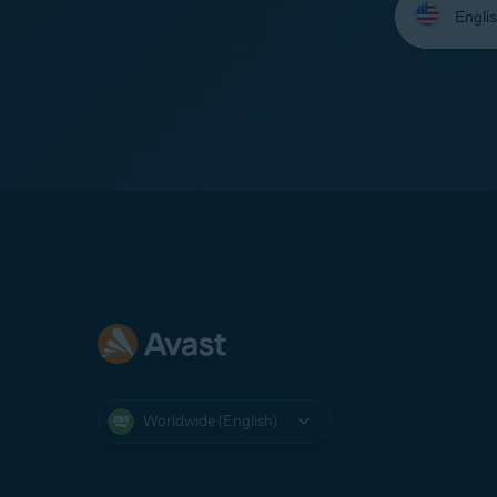
your
language:
Worldwide (English)