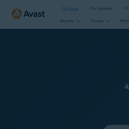
For home
For business
Fo
Security
Privacy
Perf
ة
Select