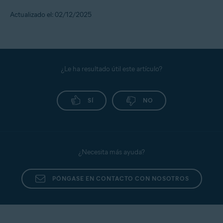
Actualizado el: 02/12/2025
Para establecer el umbral de alerta, sigue los pasos
que se indican a continuación:
Inicia sesión en tu
Cuenta Avast
.
Debajo del mosaico
Protección de identidad
, haz clic
¿Le ha resultado útil este artículo?
en
Abrir panel de identidad
.
Utiliza las credenciales de tu Cuenta Avast para
iniciar sesión y luego haz clic en
SÍ
Información
NO
monitoreada
.
Desplázate hacia abajo hasta
Preferencias de
contacto
, ve a
Preferencias de transacciones/alertas
, y
establece tu propio límite para transferencias de
efectivo, compras y transferencias.
¿Necesita más ayuda?
PÓNGASE EN CONTACTO CON NOSOTROS