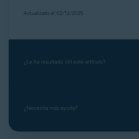
Debajo del mosaico
Protección de identi
Utiliza las credenciales de tu Cuenta Avast
Actualizado el: 02/12/2025
Desplázate hacia abajo hasta
Preferencia
efectivo, compras y transferencias.
¿Le ha resultado útil este artículo?
¿Necesita más ayuda?