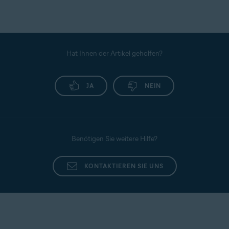
Gehen Sie wie folgt vor, um den Schwellwert für
Warnungen festzulegen:
Melden Sie sich bei Ihrem
Avast-Konto
an.
Klicken Sie unter
Identitätsschutz
auf
Identitäts-
Hat Ihnen der Artikel geholfen?
Dashboard öffnen
.
Verwenden Sie die Anmeldedaten Ihres Avast-Kontos,
um sich einzuloggen, und klicken Sie dann auf
JA
NEIN
Überwachte Informationen
.
Scrollen Sie nach unten zu
Kontakteinstellungen
,
wählen Sie
Transaktion/Warnmeldungseinstellung
aus
und legen Sie Ihr eigenes Limit für
Bargeldabhebungen, Käufe und Überweisungen fest.
Benötigen Sie weitere Hilfe?
KONTAKTIEREN SIE UNS