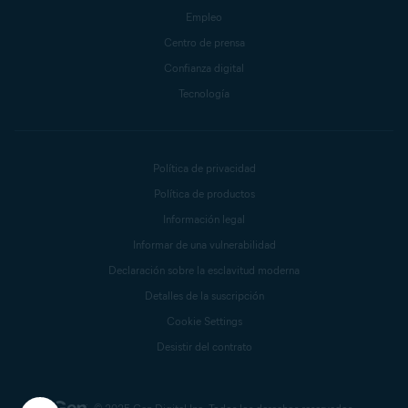
Empleo
Centro de prensa
Confianza digital
Tecnología
Política de privacidad
Política de productos
Información legal
Informar de una vulnerabilidad
Declaración sobre la esclavitud moderna
Detalles de la suscripción
Cookie Settings
Desistir del contrato