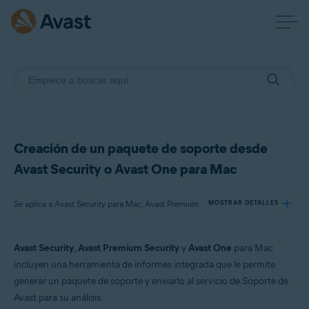
Creación de un paquete de soporte desde
Avast Security o Avast One para Mac
Se aplica a Avast Security para Mac, Avast Premium Security para Mac, Avast One para Mac
MOSTRAR DETALLES
Avast Security
,
Avast Premium Security
y
Avast One
para Mac
Productos:
incluyen una herramienta de informes integrada que le permite
Avast Security 15.x para Mac
generar un paquete de soporte y enviarlo al servicio de Soporte de
Avast Premium Security 15.x para Mac
Avast para su análisis.
Avast One 22.x para Mac