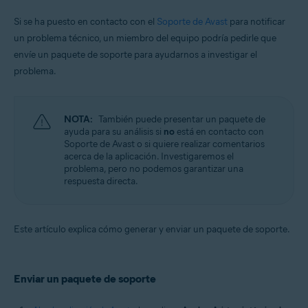
Sistemas operativos:
Si se ha puesto en contacto con el
Soporte de Avast
para notificar
un problema técnico, un miembro del equipo podría pedirle que
Apple macOS 12.x (Monterey)
Apple macOS 11.x (Big Sur)
envíe un paquete de soporte para ayudarnos a investigar el
Apple macOS 10.15.x (Catalina)
problema.
Apple macOS 10.14.x (Mojave)
Apple macOS 10.13.x (High Sierra)
Apple macOS 10.12.x (Sierra)
Apple Mac OS X 10.11.x (El Capitan)
NOTA:
También puede presentar un paquete de
ayuda para su análisis si
no
está en contacto con
Soporte de Avast o si quiere realizar comentarios
acerca de la aplicación. Investigaremos el
problema, pero no podemos garantizar una
respuesta directa.
Este artículo explica cómo generar y enviar un paquete de soporte.
Enviar un paquete de soporte