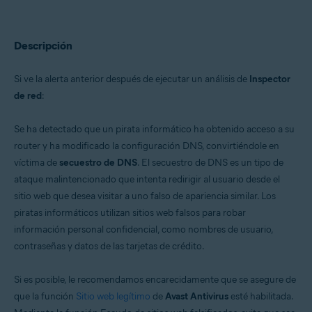
Avast Free Antivirus 22.x para Windows
Avast Premium Security 15.x para Mac
Avast Security 15.x para Mac
Descripción
Sistemas operativos:
Microsoft Windows 11 Home / Pro / Enterprise / Education
Si ve la alerta anterior después de ejecutar un análisis de
Inspector
Microsoft Windows 10 Home / Pro / Enterprise / Education - 32 o 64 bits
de red
:
Microsoft Windows 8.x / Pro / Enterprise - 32 o 64 bits
Microsoft Windows 8/Pro/Enterprise - 32 o 64 bits
Microsoft Windows 7 Home Basic/Home
Se ha detectado que un pirata informático ha obtenido acceso a su
Premium/Professional/Enterprise/Ultimate - Service Pack 1 con
router y ha modificado la configuración DNS, convirtiéndole en
Convenient Rollup Update, 32 o 64 bits
víctima de
secuestro de DNS
. El secuestro de DNS es un tipo de
Apple macOS 12.x (Monterey)
Apple macOS 11.x (Big Sur)
ataque malintencionado que intenta redirigir al usuario desde el
Apple macOS 10.15.x (Catalina)
sitio web que desea visitar a uno falso de apariencia similar. Los
Apple macOS 10.14.x (Mojave)
piratas informáticos utilizan sitios web falsos para robar
Apple macOS 10.13.x (High Sierra)
Apple macOS 10.12.x (Sierra)
información personal confidencial, como nombres de usuario,
Apple Mac OS X 10.11.x (El Capitan)
contraseñas y datos de las tarjetas de crédito.
Si es posible, le recomendamos encarecidamente que se asegure de
que la función
Sitio web legítimo
de
Avast Antivirus
esté habilitada.