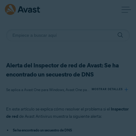
Alerta del Inspector de red de Avast: Se ha
encontrado un secuestro de DNS
Se aplica a Avast One para Windows, Avast One para Mac, Avast Premium Security para Windows, Avast Free Antivirus para Windows, Avast Premium Security para Mac, Avast Security para Mac
MOSTRAR DETALLES
En este artículo se explica cómo resolver el problema si el
Inspector
Productos:
de red
de Avast Antivirus muestra la siguiente alerta:
Avast One 22.x para Windows
Avast One 22.x para Mac
Se ha encontrado un secuestro de DNS
Avast Premium Security 22.x para Windows