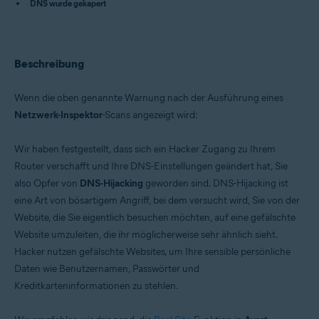
DNS wurde gekapert
Avast Free Antivirus 22.x für Windows
Avast Premium Security 15.x für Mac
Avast Security 15.x für Mac
Betriebssysteme:
Beschreibung
Microsoft Windows 11 Home / Pro / Enterprise / Education
Microsoft Windows 10 Home/Pro/Enterprise/Education – 32-/64-Bit
Wenn die oben genannte Warnung nach der Ausführung eines
Microsoft Windows 8.x / Pro / Enterprise - 32 / 64-Bit
Netzwerk-Inspektor
-Scans angezeigt wird:
Microsoft Windows 8 Home/Pro/Enterprise/Education – 32-/64-Bit
Microsoft Windows 7 Home Basic/Home
Premium/Professional/Enterprise/Ultimate – Service Pack 1 mit
Wir haben festgestellt, dass sich ein Hacker Zugang zu Ihrem
benutzerfreundlichem Rollup-Update, 32-/64-Bit
Router verschafft und Ihre DNS-Einstellungen geändert hat, Sie
Apple macOS 12.x (Monterey)
Apple macOS 11.x (Big Sur)
also Opfer von
DNS-Hijacking
geworden sind. DNS-Hijacking ist
Apple macOS 10.15.x (Catalina)
eine Art von bösartigem Angriff, bei dem versucht wird, Sie von der
Apple macOS 10.14.x (Mojave)
Website, die Sie eigentlich besuchen möchten, auf eine gefälschte
Apple macOS 10.13.x (High Sierra)
Apple macOS 10.12.x (Sierra)
Website umzuleiten, die ihr möglicherweise sehr ähnlich sieht.
Apple Mac OS X 10.11.x (El Capitan)
Hacker nutzen gefälschte Websites, um Ihre sensible persönliche
Daten wie Benutzernamen, Passwörter und
Kreditkarteninformationen zu stehlen.