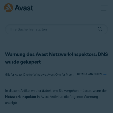
Warnung des Avast Netzwerk-Inspektors: DNS
wurde gekapert
Gilt für Avast One für Windows, Avast One für Mac, Avast Premium Security für Windows, Avast Free Antivirus für Windows, Avast Premium Security für Mac, Avast Security für Mac
DETAILS ANZEIGEN
In diesem Artikel wird erläutert, wie Sie vorgehen müssen, wenn der
Produkte:
Netzwerk-Inspektor
in Avast Antivirus die folgende Warnung
Avast One 22.x für Windows
anzeigt:
Avast One 22.x für Mac
Avast Premium Security 22.x für Windows