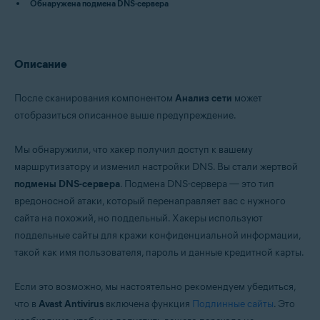
Обнаружена подмена DNS-сервера
Avast Premium Security 15.x для Mac
Avast Security 15.x для Mac
Операционные системы:
Описание
Microsoft Windows 11 Home / Pro / Enterprise / Education
Microsoft Windows 10 Home / Pro / Enterprise / Education — 32- или 64-
разрядная версия
После сканирования компонентом
Анализ сети
может
Microsoft Windows 8.x / Pro / Enterprise — 32- или 64-разрядная версия
отобразиться описанное выше предупреждение.
Microsoft Windows 8 / Pro / Enterprise — 32- или 64-разрядная версия
Microsoft Windows 7 Home Basic / Home Premium / Professional /
Enterprise / Ultimate — SP 1 с обновлением Convenient Rollup, 32- или
Мы обнаружили, что хакер получил доступ к вашему
64-разрядная версия
маршрутизатору и изменил настройки DNS. Вы стали жертвой
Apple macOS 12.x (Monterey)
подмены DNS-сервера
. Подмена DNS-сервера — это тип
Apple macOS 11.x (Big Sur)
вредоносной атаки, который перенаправляет вас с нужного
Apple macOS 10.15.x (Catalina)
сайта на похожий, но поддельный. Хакеры используют
Apple macOS 10.14.x (Mojave)
Apple macOS 10.13.x (High Sierra)
поддельные сайты для кражи конфиденциальной информации,
Apple macOS 10.12.x (Sierra)
такой как имя пользователя, пароль и данные кредитной карты.
Apple Mac OS X 10.11.x (El Capitan)
Если это возможно, мы настоятельно рекомендуем убедиться,
что в
Avast Antivirus
включена функция
Подлинные сайты
. Это