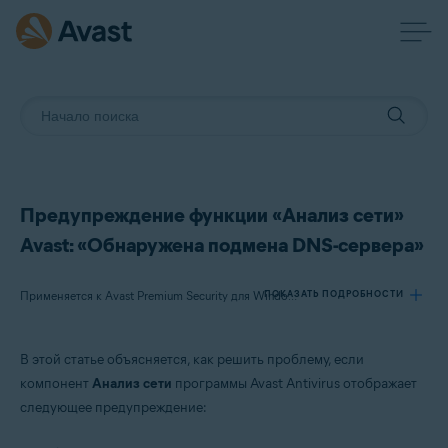
Предупреждение функции «Анализ сети»
Avast: «Обнаружена подмена DNS-сервера»
ПОКАЗАТЬ ПОДРОБНОСТИ
Применяется к Avast Premium Security для Windows, Avast Free Antivirus для Windows, Avast Premium Security для Mac, Avast Security для Mac
В этой статье объясняется, как решить проблему, если
Продукты:
компонент
Анализ сети
программы Avast Antivirus отображает
Avast Premium Security 22.x для Windows
следующее предупреждение:
Avast Free Antivirus 22.x для Windows