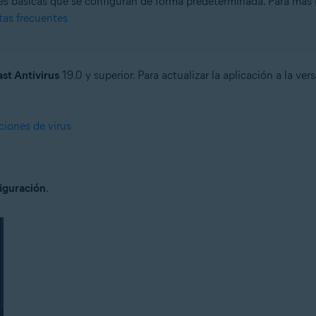
nes básicas que se configuran de forma predeterminada. Para más i
tas frecuentes
n
- 32 o 64 bits
st Antivirus
19.0 y superior. Para actualizar la aplicación a la ver
ional/Enterprise/Ultimate - Service Pack 1 con Convenient Rollup Updat
iciones de virus
iguración
.