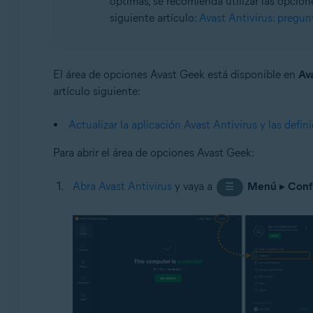
óptimas, se recomienda utilizar las opcio
siguiente artículo:
Avast Antivirus: pregun
Sistemas operativos:
Microsoft Windows 11 Home/Pro/Enterprise/Educatio
Microsoft Windows 10 Home/Pro/Enterprise/Education 
El área de opciones Avast Geek está disponible en
Ava
Microsoft Windows 8.1/Pro/Enterprise - 32 o 64 bits
artículo siguiente:
Microsoft Windows 8/Pro/Enterprise - 32 o 64 bits
Microsoft Windows 7 Home Basic/Home Premium/Profess
Actualizar la aplicación Avast Antivirus y las defin
Para abrir el área de opciones Avast Geek:
Abra Avast Antivirus
y vaya a
Menú
▸
Conf
☰