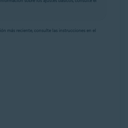
nformación sobre los ajustes básicos, consulte el
sión más reciente, consulte las instrucciones en el
e, 32 o 64 bits