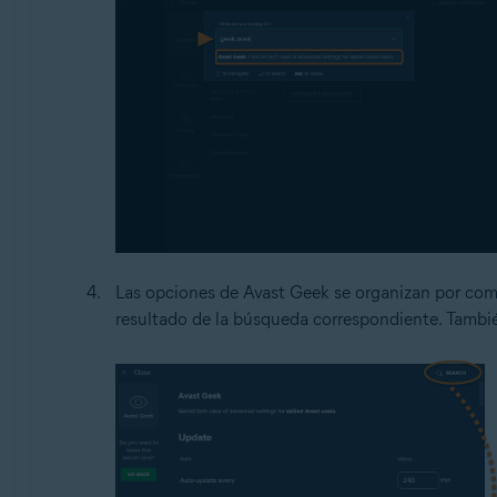
Las opciones de Avast Geek se organizan por co
resultado de la búsqueda correspondiente. Tambié