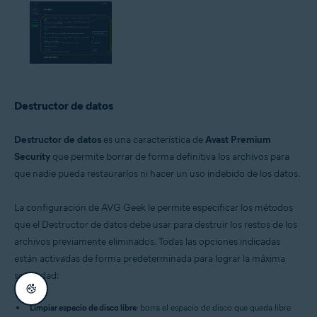
Destructor de datos
Destructor de datos
es una característica de
Avast Premium
Security
que permite borrar de forma definitiva los archivos para
que nadie pueda restaurarlos ni hacer un uso indebido de los datos.
La configuración de AVG Geek le permite especificar los métodos
que el Destructor de datos debe usar para destruir los restos de los
archivos previamente eliminados. Todas las opciones indicadas
están activadas de forma predeterminada para lograr la máxima
seguridad:
Limpiar espacio de disco libre
: borra el espacio de disco que queda libre