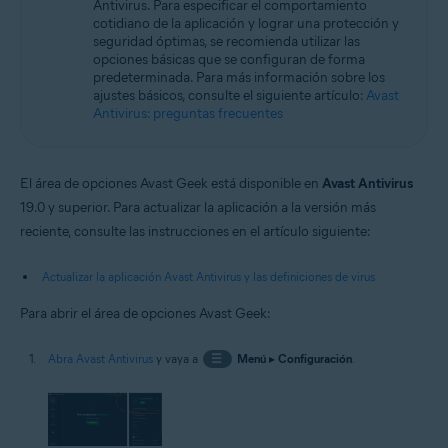
Antivirus. Para especificar el comportamiento
Sistemas operativos:
cotidiano de la aplicación y lograr una protección y
Microsoft Windows 11 Home/Pro/Enterprise/Education
seguridad óptimas, se recomienda utilizar las
Microsoft Windows 10 Home/Pro/Enterprise/Education - 32 o 64 bits
opciones básicas que se configuran de forma
Microsoft Windows 8.1/Pro/Enterprise - 32 o 64 bits
predeterminada. Para más información sobre los
Microsoft Windows 8/Pro/Enterprise - 32 o 64 bits
ajustes básicos, consulte el siguiente artículo:
Avast
Microsoft Windows 7 Home Basic/Home
Antivirus: preguntas frecuentes
Premium/Professional/Enterprise/Ultimate - Service Pack 1 con
Convenient Rollup Update, 32 o 64 bits
El área de opciones Avast Geek está disponible en
Avast Antivirus
19.0 y superior. Para actualizar la aplicación a la versión más
reciente, consulte las instrucciones en el artículo siguiente:
Actualizar la aplicación Avast Antivirus y las definiciones de virus
Para abrir el área de opciones Avast Geek:
Abra Avast Antivirus
y vaya a
☰
Menú
▸
Configuración
.