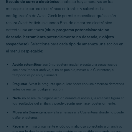
Escudo de correo electrónico
analiza si hay amenazas en los
mensajes de correo electrónico entrantes y salientes. La
configuración de Avast Geek le permite especificar qué acción
realiza Avast Antivirus cuando Escudo de correo electrónico
detecta una amenaza (
virus
,
programa potencialmente no
deseado
,
herramienta potencialmente no deseada
, o
objeto
sospechoso
). Seleccione para cada tipo de amenaza una acción en
el menú desplegable:
Acción automática
(acción predeterminada): ejecuta una secuencia de
acciones (reparar archivo; si no es posible, mover a la Cuarentena; si
tampoco es posible, eliminar).
Preguntar
: Avast le pregunta qué quiere hacer con una amenaza detectada
antes de realizar cualquier acción.
Nada
: no se realiza ninguna acción durante el análisis; la amenaza figura en
los resultados del análisis y puede decidir qué hacer posteriormente.
Mover a la Cuarentena
: envía la amenaza a la Cuarentena, donde no puede
dañar el sistema.
Reparar
: elimina únicamente el código malicioso conectado a un archivo
que por lo demás es seguro; esta acción no es posible para archivos que