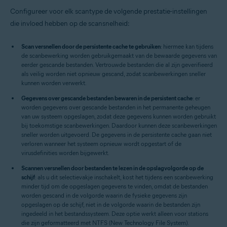
Configureer voor elk scantype de volgende prestatie-instellingen
die invloed hebben op de scansnelheid:
Scan versnellen door de persistente cache te gebruiken
: hiermee kan tijdens
de scanbewerking worden gebruikgemaakt van de bewaarde gegevens van
eerder gescande bestanden. Vertrouwde bestanden die al zijn geverifieerd
als veilig worden niet opnieuw gescand, zodat scanbewerkingen sneller
kunnen worden verwerkt.
Gegevens over gescande bestanden bewaren in de persistent cache
: er
worden gegevens over gescande bestanden in het permanente geheugen
van uw systeem opgeslagen, zodat deze gegevens kunnen worden gebruikt
bij toekomstige scanbewerkingen. Daardoor kunnen deze scanbewerkingen
sneller worden uitgevoerd. De gegevens in de persistente cache gaan niet
verloren wanneer het systeem opnieuw wordt opgestart of de
virusdefinities worden bijgewerkt.
Scannen versnellen door bestanden te lezen in de opslagvolgorde op de
schijf
: als u dit selectievakje inschakelt, kost het tijdens een scanbewerking
minder tijd om de opgeslagen gegevens te vinden, omdat de bestanden
worden gescand in de volgorde waarin de fysieke gegevens zijn
opgeslagen op de schijf, niet in de volgorde waarin de bestanden zijn
ingedeeld in het bestandssysteem. Deze optie werkt alleen voor stations
die zijn geformatteerd met NTFS (New Technology File System).