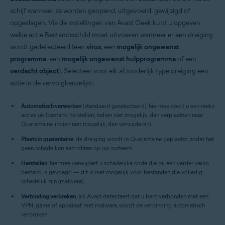
schijf wanneer ze worden geopend, uitgevoerd, gewijzigd of
opgeslagen. Via de instellingen van Avast Geek kunt u opgeven
welke actie Bestandsschild moet uitvoeren wanneer er een dreiging
wordt gedetecteerd (een
virus
, een
mogelijk ongewenst
programma
, een
mogelijk ongewenst hulpprogramma
of een
verdacht object
). Selecteer voor elk afzonderlijk type dreiging een
actie in de vervolgkeuzelijst:
Automatisch verwerken
(standaard geselecteerd): hiermee voert u een reeks
acties uit (bestand herstellen; indien niet mogelijk, dan verplaatsen naar
Quarantaine, indien niet mogelijk, dan verwijderen).
Plaats in quarantaine
: de dreiging wordt in Quarantaine geplaatst, zodat het
geen schade kan aanrichten op uw systeem.
Herstellen
: hiermee verwijdert u schadelijke code die bij een verder veilig
bestand is gevoegd — dit is niet mogelijk voor bestanden die volledig
schadelijk zijn (malware).
Verbinding verbreken
: als Avast detecteert dat u bent verbonden met een
VPN, game of apparaat met malware, wordt de verbinding automatisch
verbroken.