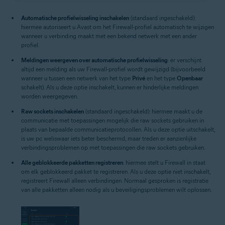
Automatische profielwisseling inschakelen
(standaard ingeschakeld):
hiermee autoriseert u Avast om het Firewall-profiel automatisch te wijzigen
wanneer u verbinding maakt met een bekend netwerk met een ander
profiel.
Meldingen weergeven over automatische profielwisseling
: er verschijnt
altijd een melding als uw Firewall-profiel wordt gewijzigd (bijvoorbeeld
wanneer u tussen een netwerk van het type
Privé
en het type
Openbaar
schakelt). Als u deze optie inschakelt, kunnen er hinderlijke meldingen
worden weergegeven.
Raw sockets inschakelen
(standaard ingeschakeld): hiermee maakt u de
communicatie met toepassingen mogelijk die raw sockets gebruiken in
plaats van bepaalde communicatieprotocollen. Als u deze optie uitschakelt,
is uw pc weliswaar iets beter beschermd, maar treden er aanzienlijke
verbindingsproblemen op met toepassingen die raw sockets gebruiken.
Alle geblokkeerde pakketten registreren
: hiermee stelt u Firewall in staat
om elk geblokkeerd pakket te registreren. Als u deze optie niet inschakelt,
registreert Firewall alleen verbindingen. Normaal gesproken is registratie
van alle pakketten alleen nodig als u beveiligingsproblemen wilt oplossen.