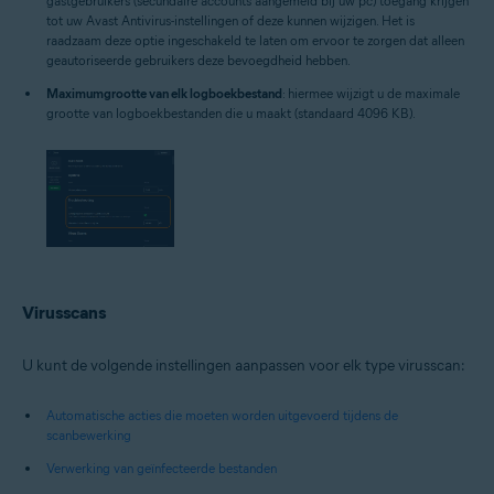
gastgebruikers (secundaire accounts aangemeld bij uw pc) toegang krijgen
tot uw Avast Antivirus-instellingen of deze kunnen wijzigen. Het is
raadzaam deze optie ingeschakeld te laten om ervoor te zorgen dat alleen
geautoriseerde gebruikers deze bevoegdheid hebben.
Maximumgrootte van elk logboekbestand
: hiermee wijzigt u de maximale
grootte van logboekbestanden die u maakt (standaard 4096 KB).
Virusscans
U kunt de volgende instellingen aanpassen voor elk type virusscan:
Automatische acties die moeten worden uitgevoerd tijdens de
scanbewerking
Verwerking van geïnfecteerde bestanden