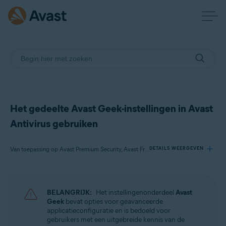
Het gedeelte Avast Geek-instellingen in Avast
Antivirus gebruiken
Van toepassing op Avast Premium Security, Avast Free Antivirus
DETAILS WEERGEVEN
Producten:
BELANGRIJK:
Het instellingenonderdeel
Avast
Avast Premium Security 22.x
Geek
bevat opties voor geavanceerde
Avast Free Antivirus 22.x
applicatieconfiguratie en is bedoeld voor
gebruikers met een uitgebreide kennis van de