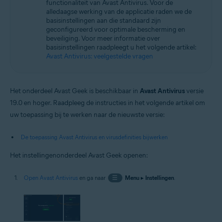
functionaliteit van Avast Antivirus. Voor de
Besturingssystemen:
alledaagse werking van de applicatie raden we de
Microsoft Windows 11 Home / Pro / Enterprise / Education
basisinstellingen aan die standaard zijn
Microsoft Windows 10 Home / Pro / Enterprise / Education – 32-/64-bits
geconfigureerd voor optimale bescherming en
Microsoft Windows 8.1 / Pro / Enterprise – 32-/64-bits
beveiliging. Voor meer informatie over
Microsoft Windows 8 / Pro / Enterprise – 32-/64-bits
basisinstellingen raadpleegt u het volgende artikel:
Microsoft Windows 7 Home Basic / Home Premium / Professional /
Avast Antivirus: veelgestelde vragen
Enterprise / Ultimate – Service Pack 1 met Convenient Rollup Update, 32
/ 64-bit
Het onderdeel Avast Geek is beschikbaar in
Avast Antivirus
versie
19.0 en hoger. Raadpleeg de instructies in het volgende artikel om
uw toepassing bij te werken naar de nieuwste versie:
De toepassing Avast Antivirus en virusdefinities bijwerken
Het instellingenonderdeel Avast Geek openen:
Open Avast Antivirus
en ga naar
☰
Menu
▸
Instellingen
.