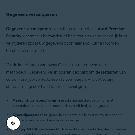
Gegevens versnipperen
Gegevens versnipperen
is een betaalde functie in
Avast Premium
Security
waarmee u bestanden of hele stations onherroepelijk kunt
verwijderen zodat uw gegevens door niemand kunnen worden
hersteld en misbruikt.
Via de instellingen van Avast Geek kunt u opgeven welke
methode(n) Gegevens versnipperen gebruikt om de restanten van
eerder verwijderde bestanden te vernietigen. Alle opties zijn
standaard ingesteld op Optimale beveiliging:
Vrije schijfruimte opschonen
: vrije schijfruimte die overblijft nadat
bestanden op de normale manier zijn verwijderd, wordt gewist.
Clustertips opschonen
: 'gaten' in de ruimte die is overschreven maar die
nog gegevens kunnen bevatten, worden gewist.
MFT (op NTFS) opschonen
: MFT-items (Master File Tables) die informatie
over bestanden (bestandsgrootte, datumstempels, rechten, enzovoort)