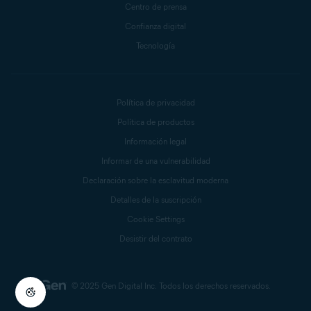
Centro de prensa
Confianza digital
Tecnología
Política de privacidad
Política de productos
Información legal
Informar de una vulnerabilidad
Declaración sobre la esclavitud moderna
Detalles de la suscripción
Cookie Settings
Desistir del contrato
© 2025 Gen Digital Inc.
Todos los derechos reservados.