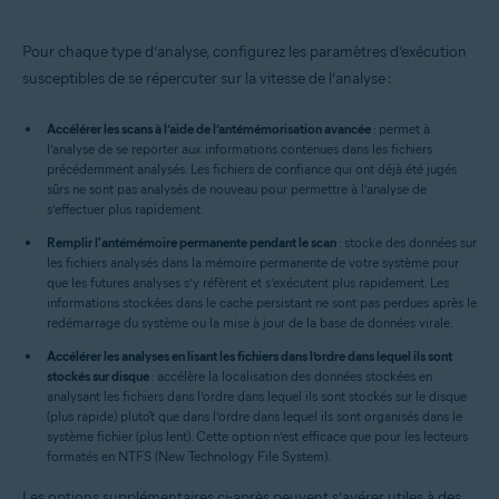
Pour chaque type d’analyse, configurez les paramètres d’exécution
susceptibles de se répercuter sur la vitesse de l’analyse :
Accélérer les scans à l’aide de l’antémémorisation avancée
: permet à
l’analyse de se reporter aux informations contenues dans les fichiers
précédemment analysés. Les fichiers de confiance qui ont déjà été jugés
sûrs ne sont pas analysés de nouveau pour permettre à l’analyse de
s’effectuer plus rapidement.
Remplir l'antémémoire permanente pendant le scan
: stocke des données sur
les fichiers analysés dans la mémoire permanente de votre système pour
que les futures analyses s’y réfèrent et s’exécutent plus rapidement. Les
informations stockées dans le cache persistant ne sont pas perdues après le
redémarrage du système ou la mise à jour de la base de données virale.
Accélérer les analyses en lisant les fichiers dans l’ordre dans lequel ils sont
stockés sur disque
: accélère la localisation des données stockées en
analysant les fichiers dans l’ordre dans lequel ils sont stockés sur le disque
(plus rapide) plutôt que dans l’ordre dans lequel ils sont organisés dans le
système fichier (plus lent). Cette option n’est efficace que pour les lecteurs
formatés en NTFS (New Technology File System).
Les options supplémentaires ci-après peuvent s’avérer utiles à des