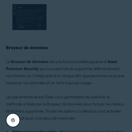
Broyeur de données
Le
Broyeur de données
est une fonctionnalité payante d’
Avast
Premium Security
qui vous permet de supprimer définitivement
vos fichiers ou l’intégralité d’un disque afin que personne ne puisse
restaurer vos données et en faire mauvais usage.
Les paramètres Avast Geek vous permettent de spécifier la
méthode utilisée par le Broyeur de données pour broyer les résidus
de fichiers supprimés. Toutes les options ci-dessous sont activées
par défaut pour une sécurité maximale :
Nettoyer l'espace disque libre
: efface l’espace disque libre restant après la