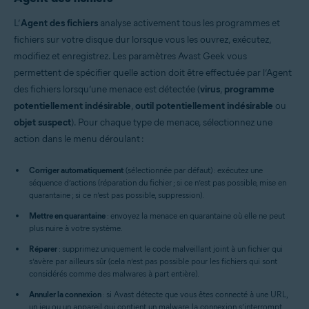
L’
Agent des fichiers
analyse activement tous les programmes et
fichiers sur votre disque dur lorsque vous les ouvrez, exécutez,
modifiez et enregistrez. Les paramètres Avast Geek vous
permettent de spécifier quelle action doit être effectuée par l’Agent
des fichiers lorsqu’une menace est détectée (
virus
,
programme
potentiellement indésirable
,
outil potentiellement indésirable
ou
objet suspect
). Pour chaque type de menace, sélectionnez une
action dans le menu déroulant :
Corriger automatiquement
(sélectionnée par défaut) : exécutez une
séquence d’actions (réparation du fichier ; si ce n’est pas possible, mise en
quarantaine ; si ce n’est pas possible, suppression).
Mettre en quarantaine
: envoyez la menace en quarantaine où elle ne peut
plus nuire à votre système.
Réparer
: supprimez uniquement le code malveillant joint à un fichier qui
s’avère par ailleurs sûr (cela n’est pas possible pour les fichiers qui sont
considérés comme des malwares à part entière).
Annuler la connexion
: si Avast détecte que vous êtes connecté à une URL,
un jeu ou un appareil qui contient un malware, la connexion s’interrompt