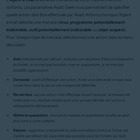
sortants. Les paramètres Avast Geek vous permettent de spécifier
quelle action doit être effectuée par Avast Antivirus lorsque l’Agent
e-mail détecte une menace (
virus
,
programme potentiellement
indésirable
,
outil potentiellement indésirable
ou
objet suspect
).
Pour chaque type de menace, sélectionnez une action dans le menu
déroulant :
Auto
(sélectionnée par défaut) : exécutez une séquence d’actions (réparation
du fichier ; si ce n’est pas possible, mise en quarantaine ; si ce n’est pas
possible, suppression).
Demander
: avant d’effectuer une action, Avast vous demande ce que vous
voulez faire dans le cas où une menace est détectée.
Ne rien faire
: aucune action n’est effectuée durant l’analyse ; la menace est
listée dans vos résultats d’analyse et vous pouvez décider de l’action à
entreprendre ultérieurement.
Mettre en quarantaine
: envoyez la menace en quarantaine où elle ne peut
plus nuire à votre système.
Réparer
: supprimez uniquement le code malveillant joint à un fichier qui
s’avère par ailleurs sûr (cela n’est pas possible pour les fichiers qui sont