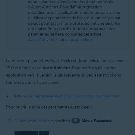
connaissances avancées sur les fonctionnalités
Systèmes d'exploitation:
d’Avast Antivirus. Pour définir l’utilisation
Microsoft Windows 11 Famille/Pro/Entreprise/Éducation
quotidienne de l’application, nous vous conseillons
Microsoft Windows 10 Famille/Pro/Entreprise/Éducation (32/64 bits)
d’utiliser les paramètres de base, qui sont réglés par
Microsoft Windows 8.1/Professionnel/Entreprise (32/64 bits)
défaut pour assurer une protection et une sécurité
Microsoft Windows 8/Professionnel/Entreprise (32/64 bits)
optimales. Pour plus d’informations au sujet des
Microsoft Windows 7 Édition Familiale Basique/Édition Familiale
paramètres de base, consultez cet article :
Premium/Professionnel/Entreprise/Édition Intégrale - Service Pack 1
Avast Antivirus - foire aux questions
avec mise à jour cumulative de commodité (32/64 bits)
La zone des paramètres Avast Geek est disponible dans les versions
19.0 et ultérieures d’
Avast Antivirus
. Pour mettre à jour votre
application vers la version la plus récente, suivez les instructions
fournies dans l’article suivant :
Mettre à jour l’application Avast Antivirus et la base de données virale
Pour ouvrir la zone des paramètres Avast Geek :
Ouvrez Avast Antivirus
et accédez à
☰
Menu
▸
Paramètres
.