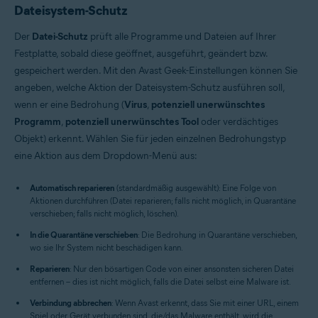
Dateisystem-Schutz
Der
Datei-Schutz
prüft alle Programme und Dateien auf Ihrer
Festplatte, sobald diese geöffnet, ausgeführt, geändert bzw.
gespeichert werden. Mit den Avast Geek-Einstellungen können Sie
angeben, welche Aktion der Dateisystem-Schutz ausführen soll,
wenn er eine Bedrohung (
Virus
,
potenziell unerwünschtes
Programm
,
potenziell unerwünschtes Tool
oder verdächtiges
Objekt) erkennt. Wählen Sie für jeden einzelnen Bedrohungstyp
eine Aktion aus dem Dropdown-Menü aus:
Automatisch reparieren
(standardmäßig ausgewählt): Eine Folge von
Aktionen durchführen (Datei reparieren; falls nicht möglich, in Quarantäne
verschieben; falls nicht möglich, löschen).
In die Quarantäne verschieben
: Die Bedrohung in Quarantäne verschieben,
wo sie Ihr System nicht beschädigen kann.
Reparieren
: Nur den bösartigen Code von einer ansonsten sicheren Datei
entfernen – dies ist nicht möglich, falls die Datei selbst eine Malware ist.
Verbindung abbrechen
: Wenn Avast erkennt, dass Sie mit einer URL, einem
Spiel oder Gerät verbunden sind, die/das Malware enthält, wird die