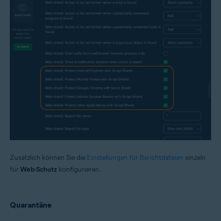
Zusätzlich können Sie die
Einstellungen für Berichtdateien
einzeln
für
Web-Schutz
konfigurieren.
Quarantäne