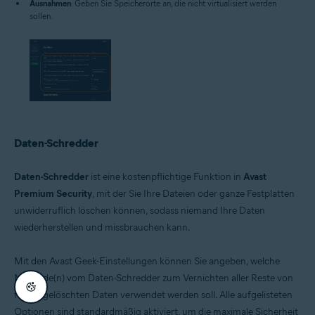
Ausnahmen
: Geben Sie Speicherorte an, die nicht virtualisiert werden
sollen.
Daten-Schredder
Daten-Schredder
ist eine kostenpflichtige Funktion in
Avast
Premium Security
, mit der Sie Ihre Dateien oder ganze Festplatten
unwiderruflich löschen können, sodass niemand Ihre Daten
wiederherstellen und missbrauchen kann.
Mit den Avast Geek-Einstellungen können Sie angeben, welche
Methode(n) vom Daten-Schredder zum Vernichten aller Reste von
früher gelöschten Daten verwendet werden soll. Alle aufgelisteten
Optionen sind standardmäßig aktiviert, um die maximale Sicherheit