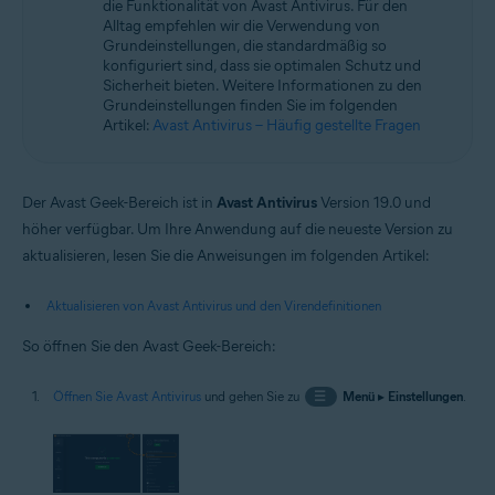
die Funktionalität von Avast Antivirus. Für den
Betriebssysteme:
Alltag empfehlen wir die Verwendung von
Microsoft Windows 11 Home/Pro/Enterprise/Education
Grundeinstellungen, die standardmäßig so
Microsoft Windows 10 Home/Pro/Enterprise/Education – 32-/64-Bit
konfiguriert sind, dass sie optimalen Schutz und
Microsoft Windows 8.1 Home/Pro/Enterprise/Education – 32-/64-Bit
Sicherheit bieten. Weitere Informationen zu den
Microsoft Windows 8 Home/Pro/Enterprise/Education – 32-/64-Bit
Grundeinstellungen finden Sie im folgenden
Microsoft Windows 7 Home Basic/Home
Artikel:
Avast Antivirus – Häufig gestellte Fragen
Premium/Professional/Enterprise/Ultimate – Service Pack 1 mit
benutzerfreundlichem Rollup-Update, 32-/64-Bit
Der Avast Geek-Bereich ist in
Avast Antivirus
Version 19.0 und
höher verfügbar. Um Ihre Anwendung auf die neueste Version zu
aktualisieren, lesen Sie die Anweisungen im folgenden Artikel:
Aktualisieren von Avast Antivirus und den Virendefinitionen
So öffnen Sie den Avast Geek-Bereich:
Öffnen Sie Avast Antivirus
und gehen Sie zu
☰
Menü
▸
Einstellungen
.