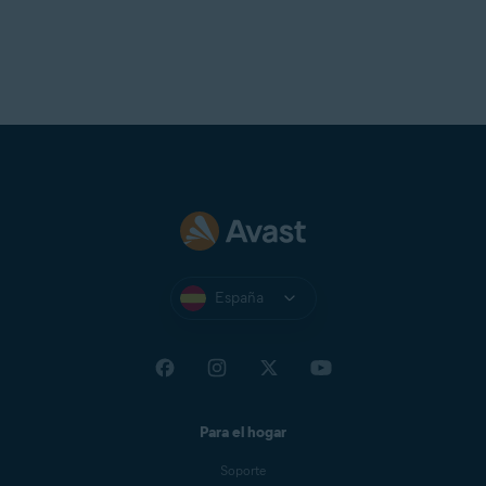
Se recomienda una resolución estándar de pantalla no
inferior a
1024 x 768
píxeles
España
Para el hogar
Soporte