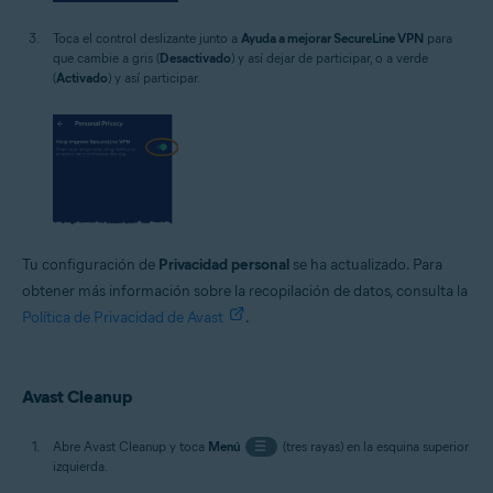
Toca el control deslizante junto a
Ayuda a mejorar SecureLine VPN
para
que cambie a gris (
Desactivado
) y así dejar de participar, o a verde
(
Activado
) y así participar.
Tu configuración de
Privacidad personal
se ha actualizado. Para
obtener más información sobre la recopilación de datos, consulta la
Política de Privacidad de Avast
.
Avast Cleanup
Abre Avast Cleanup y toca
Menú
☰
(tres rayas) en la esquina superior
izquierda.