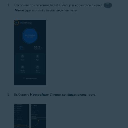
Откройте приложение Avast Cleanup и коснитесь значка
☰
Меню
(три линии) в левом верхнем углу.
Выберите
Настройки
▸
Личная конфиденциальность
.