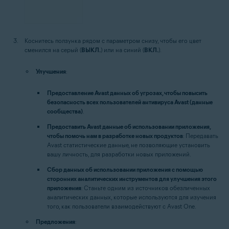
Коснитесь ползунка рядом с параметром снизу, чтобы его цвет
сменился на серый (
ВЫКЛ.
) или на синий (
ВКЛ.
).
Улучшения
:
Предоставление Avast данных об угрозах, чтобы повысить
безопасность всех пользователей антивируса Avast (данные
сообщества)
.
Предоставить Avast данные об использовании приложения,
чтобы помочь нам в разработке новых продуктов
: Передавать
Avast статистические данные, не позволяющие установить
вашу личность, для разработки новых приложений.
Сбор данных об использовании приложения с помощью
сторонних аналитических инструментов для улучшения этого
приложения
: Станьте одним из источников обезличенных
аналитических данных, которые используются для изучения
того, как пользователи взаимодействуют с Avast One.
Предложения
: