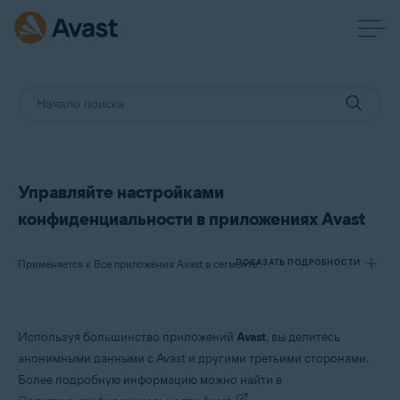
Управляйте настройками
конфиденциальности в приложениях Avast
ПОКАЗАТЬ ПОДРОБНОСТИ
Применяется к Все приложения Avast в сегменте потребительских решений
Продукты:
Используя большинство приложений
Avast
, вы делитесь
Все приложения Avast в сегменте потребительских решений
анонимными данными с Avast и другими третьими сторонами.
Более подробную информацию можно найти в
Операционные системы: