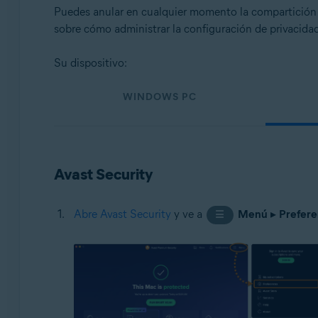
Sistemas operativos:
Puedes anular en cualquier momento la compartición d
sobre cómo administrar la configuración de privacidad
Todas las plataformas admitidas
Su dispositivo:
WINDOWS PC
Avast Security
Abre Avast Security
y ve a
Menú
▸
Prefere
☰