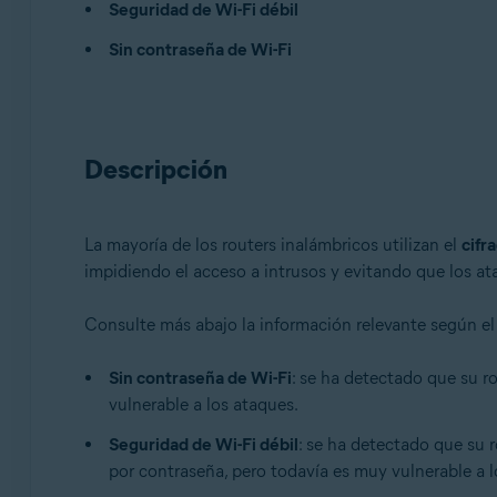
Seguridad de Wi-Fi débil
Avast One 22.x para Windows
Avast One 22.x para Mac
Sin contraseña de Wi-Fi
Avast One 22.x para Android
Avast One 22.x para iOS
Avast Premium Security 22.x para Windows
Avast Free Antivirus 22.x para Windows
Descripción
Avast Premium Security 15.x para Mac
Avast Security 15.x para Mac
Avast Mobile Security Premium 6.x para Android
La mayoría de los routers inalámbricos utilizan el
cifr
impidiendo el acceso a intrusos y evitando que los at
Sistemas operativos:
Microsoft Windows 11 Home / Pro / Enterprise / Educa
Consulte más abajo la información relevante según el
Microsoft Windows 10 Home / Pro / Enterprise / Educat
Microsoft Windows 8.x / Pro / Enterprise - 32 o 64 bits
Sin contraseña de Wi-Fi
: se ha detectado que su ro
Microsoft Windows 8/Pro/Enterprise - 32 o 64 bits
vulnerable a los ataques.
Microsoft Windows 7 Home Basic/Home Premium/Profess
Apple macOS 12.x (Monterey)
Seguridad de Wi-Fi débil
: se ha detectado que su r
Apple macOS 11.x (Big Sur)
por contraseña, pero todavía es muy vulnerable a l
Apple macOS 10.15.x (Catalina)