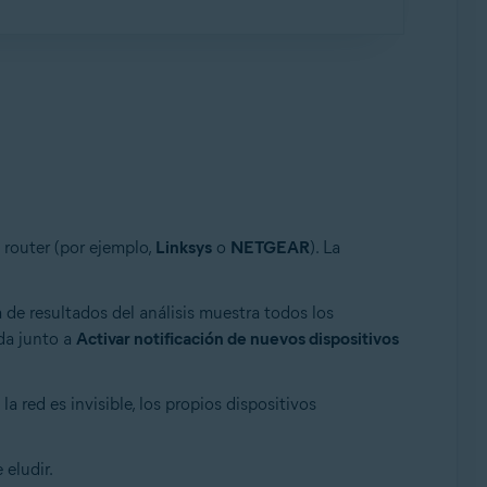
cumentación de su modelo de router
cíficas de una marca para los routers
io de sesión, póngase en contacto con la
página de administración del router TP-Link.
trucciones exactas, consulte la
to directamente con el fabricante del
tán dentro de cobertura.
-Fi.
io de sesión, póngase en contacto con la
outer más nuevos).
 más nuevos).
página de administración del router
 router (por ejemplo,
Linksys
o
NETGEAR
). La
|
NEC
|
Sagem/Sagemcom
|
r:
a de resultados del análisis muestra todos los
io de sesión, póngase en contacto con la
ada junto a
 ha especificado al habilitar el cifrado
Activar notificación de nuevos dispositivos
tán dentro de cobertura.
 red es invisible, los propios dispositivos
vos).
outer.
 eludir.