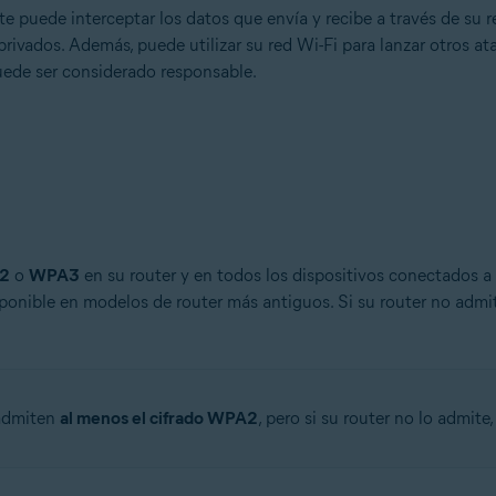
 puede interceptar los datos que envía y recibe a través de su re
 privados. Además, puede utilizar su red Wi-Fi para lanzar otros at
uede ser considerado responsable.
2
o
WPA3
en su router y en todos los dispositivos conectados a
sponible en modelos de router más antiguos. Si su router no admi
 admiten
al menos el cifrado WPA2
, pero si su router no lo admit