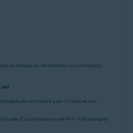
siste en proteger su red mediante una contraseña,
 red
:
 protegida por contraseña y, por lo tanto, es muy
e, 32 o 64 bits
anticuado. Es posible que su red Wi-Fi esté protegida