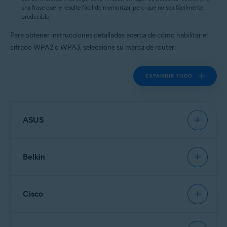
una frase que le resulte fácil de memorizar, pero que no sea fácilmente
predecible.
Para obtener instrucciones detalladas acerca de cómo habilitar el
cifrado WPA2 o WPA3, seleccione su marca de router:
EXPANDIR TODO
ASUS
Belkin
NOTA:
Debido a la amplia gama
de diferentes tipos de router que
ofrece
Asus
, solo podemos
Cisco
proporcionar instrucciones
generales para los modelos
NOTA:
Debido a la amplia gama
utilizados con frecuencia. Para
de diferentes tipos de router que
obtener instrucciones detalladas,
ofrece
Belkin
, solo podemos