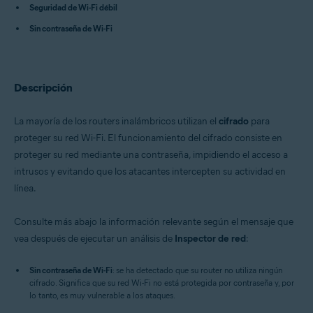
Seguridad de Wi-Fi débil
Avast One 22.x para Android
Avast One 22.x para iOS
Sin contraseña de Wi-Fi
Avast Premium Security 22.x para Windows
Avast Free Antivirus 22.x para Windows
Avast Premium Security 15.x para Mac
Avast Security 15.x para Mac
Descripción
Avast Mobile Security Premium 6.x para Android
Sistemas operativos:
La mayoría de los routers inalámbricos utilizan el
cifrado
para
Microsoft Windows 11 Home / Pro / Enterprise / Education
proteger su red Wi-Fi. El funcionamiento del cifrado consiste en
Microsoft Windows 10 Home / Pro / Enterprise / Education - 32 o 64 bits
proteger su red mediante una contraseña, impidiendo el acceso a
Microsoft Windows 8.x / Pro / Enterprise - 32 o 64 bits
intrusos y evitando que los atacantes intercepten su actividad en
Microsoft Windows 8/Pro/Enterprise - 32 o 64 bits
Microsoft Windows 7 Home Basic/Home
línea.
Premium/Professional/Enterprise/Ultimate - Service Pack 1 con
Convenient Rollup Update, 32 o 64 bits
Consulte más abajo la información relevante según el mensaje que
Apple macOS 12.x (Monterey)
Apple macOS 11.x (Big Sur)
vea después de ejecutar un análisis de
Inspector de red
:
Apple macOS 10.15.x (Catalina)
Apple macOS 10.14.x (Mojave)
Sin contraseña de Wi-Fi
: se ha detectado que su router no utiliza ningún
Apple macOS 10.13.x (High Sierra)
cifrado. Significa que su red Wi-Fi no está protegida por contraseña y, por
Apple macOS 10.12.x (Sierra)
lo tanto, es muy vulnerable a los ataques.
Apple Mac OS X 10.11.x (El Capitan)
Google Android 6.0 (Marshmallow, API 23) o posterior