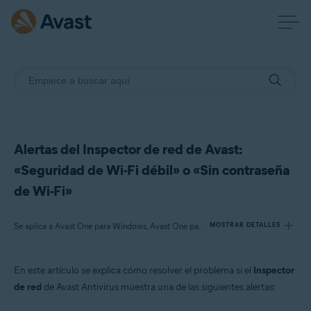
Alertas del Inspector de red de Avast:
«Seguridad de Wi-Fi débil» o «Sin contraseña
de Wi-Fi»
Se aplica a Avast One para Windows, Avast One para Mac, Avast One para Android, Avast One para iOS, Avast Premium Security para Windows, Avast Free Antivirus para Windows, Avast Premium Security para Mac, Avast Security para Mac, Avast Mobile Security Premium para Android
MOSTRAR DETALLES
En este artículo se explica cómo resolver el problema si el
Inspector
Productos:
de red
de Avast Antivirus muestra una de las siguientes alertas:
Avast One 22.x para Windows
Avast One 22.x para Mac