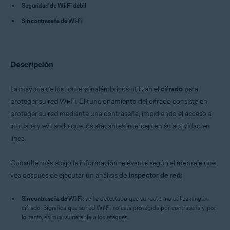
Seguridad de Wi-Fi débil
Avast One 22.x para Android
Avast One 22.x para iOS
Sin contraseña de Wi-Fi
Avast Premium Security 22.x para Windows
Avast Free Antivirus 22.x para Windows
Avast Premium Security 15.x para Mac
Avast Security 15.x para Mac
Descripción
Avast Mobile Security Premium 6.x para Android
Sistemas operativos:
La mayoría de los routers inalámbricos utilizan el
cifrado
para
Microsoft Windows 11 Home / Pro / Enterprise / Education
proteger su red Wi-Fi. El funcionamiento del cifrado consiste en
Microsoft Windows 10 Home / Pro / Enterprise / Education - 32 o 64 bits
proteger su red mediante una contraseña, impidiendo el acceso a
Microsoft Windows 8.x / Pro / Enterprise - 32 o 64 bits
intrusos y evitando que los atacantes intercepten su actividad en
Microsoft Windows 8/Pro/Enterprise - 32 o 64 bits
Microsoft Windows 7 Home Basic/Home
línea.
Premium/Professional/Enterprise/Ultimate - Service Pack 1 con
Convenient Rollup Update, 32 o 64 bits
Consulte más abajo la información relevante según el mensaje que
Apple macOS 12.x (Monterey)
Apple macOS 11.x (Big Sur)
vea después de ejecutar un análisis de
Inspector de red
:
Apple macOS 10.15.x (Catalina)
Apple macOS 10.14.x (Mojave)
Sin contraseña de Wi-Fi
: se ha detectado que su router no utiliza ningún
Apple macOS 10.13.x (High Sierra)
cifrado. Significa que su red Wi-Fi no está protegida por contraseña y, por
Apple macOS 10.12.x (Sierra)
lo tanto, es muy vulnerable a los ataques.
Apple Mac OS X 10.11.x (El Capitan)
Google Android 6.0 (Marshmallow, API 23) o posterior