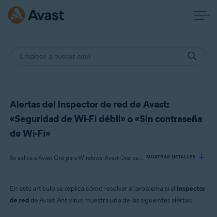
Alertas del Inspector de red de Avast:
«Seguridad de Wi-Fi débil» o «Sin contraseña
de Wi-Fi»
Se aplica a Avast One para Windows, Avast One para Mac, Avast One para Android, Avast One para iOS, Avast Premium Security para Windows, Avast Free Antivirus para Windows, Avast Premium Security para Mac, Avast Security para Mac, Avast Mobile Security Premium para Android
MOSTRAR DETALLES
En este artículo se explica cómo resolver el problema si el
Inspector
Productos:
de red
de Avast Antivirus muestra una de las siguientes alertas:
Avast One 22.x para Windows
Avast One 22.x para Mac