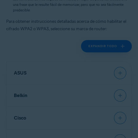
una frase que le resulte fácil de memorizar, pero que no sea fácilmente
predecible.
Para obtener instrucciones detalladas acerca de cómo habilitar el
cifrado WPA2 o WPA3, seleccione su marca de router:
EXPANDIR TODO
ASUS
Belkin
NOTA:
Debido a la amplia gama
de diferentes tipos de router que
ofrece
Asus
, solo podemos
Cisco
proporcionar instrucciones
generales para los modelos
NOTA:
Debido a la amplia gama
utilizados con frecuencia. Para
de diferentes tipos de router que
obtener instrucciones detalladas,
ofrece
Belkin
, solo podemos