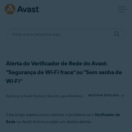
Alerta do Verificador de Rede do Avast:
“Segurança de Wi-Fi fraca” ou “Sem senha de
Wi-Fi”
Aplica-se a Avast Premium Security para Windows, Avast Free Antivirus para Windows, Avast Premium Security para Mac, Avast Security para Mac, Avast Mobile Security Premium para Android
MOSTRAR DETALHES
Este artigo explica como resolver o problema se o
Verificador de
Produtos:
Rede
no Avast Antivirus exibir um destes alertas:
Avast Premium Security 22.x para Windows
Avast Free Antivirus 22.x para Windows