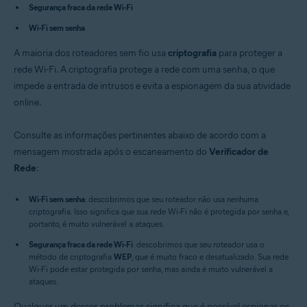
Segurança fraca da rede Wi-Fi
Avast Premium Security 15.x para Mac
Avast Security 15.x para Mac
Wi-Fi sem senha
Avast Mobile Security Premium 6.x para Android
A maioria dos roteadores sem fio usa
criptografia
para proteger a
Sistemas operacionais:
rede Wi-Fi. A criptografia protege a rede com uma senha, o que
Microsoft Windows 11 Home / Pro / Enterprise / Education
impede a entrada de intrusos e evita a espionagem da sua atividade
Microsoft Windows 10 Home / Pro / Enterprise / Education - 32 / 64-bit
online.
Microsoft Windows 8.x / Pro / Enterprise - 32 / 64-bit
Microsoft Windows 8 / Pro / Enterprise - 32 / 64-bit
Microsoft Windows 7 Home Basic/Home
Consulte as informações pertinentes abaixo de acordo com a
Premium/Professional/Enterprise/Ultimate - Service Pack 1 com
mensagem mostrada após o escaneamento do
Verificador de
atualização de pacote cumulativo de conveniência, 32/64 bits
Rede
:
Apple macOS 12.x (Monterey)
Apple macOS 11.x (Big Sur)
Apple macOS 10.15.x (Catalina)
Wi-Fi sem senha
: descobrimos que seu roteador não usa nenhuma
Apple macOS 10.14.x (Mojave)
criptografia. Isso significa que sua rede Wi-Fi não é protegida por senha e,
Apple macOS 10.13.x (High Sierra)
portanto, é muito vulnerável a ataques.
Apple macOS 10.12.x (Sierra)
Segurança fraca da rede Wi-Fi
Apple Mac OS X 10.11.x (El Capitan)
: descobrimos que seu roteador usa o
método de criptografia
Google Android 6.0 (Marshmallow, API 23) ou posterior
WEP
, que é muito fraco e desatualizado. Sua rede
Wi-Fi pode estar protegida por senha, mas ainda é muito vulnerável a
ataques.
Qualquer um desses problemas significa que é possível espionar os