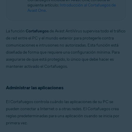
Microsoft Windows 11 Home/Pro/Enterprise/Education
siguiente artículo:
Introducción al Cortafuegos de
Microsoft Windows 10 Home/Pro/Enterprise/Education - 32 o 64 bits
Avast One
.
Microsoft Windows 8.1/Pro/Enterprise - 32 o 64 bits
Microsoft Windows 8/Pro/Enterprise - 32 o 64 bits
Microsoft Windows 7 Home Basic/Home
Premium/Professional/Enterprise/Ultimate - Service Pack 1 con
La función
Cortafuegos
de Avast AntiVirus supervisa todo el tráfico
Convenient Rollup Update, 32 o 64 bits
de red entre el PC y el mundo exterior para protegerle contra
comunicaciones e intrusiones no autorizadas. Esta función está
diseñada de forma que requiere una configuración mínima. Para
asegurarse de que está protegido, lo único que debe hacer es
mantener activado el Cortafuegos.
Administrar las aplicaciones
El Cortafuegos controla cuándo las aplicaciones de su PC se
pueden conectar a Internet o a otras redes. El Cortafuegos crea
reglas predeterminadas para una aplicación cuando se inicia por
primera vez.