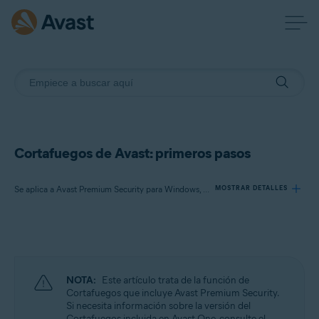
Cortafuegos de Avast: primeros pasos
Se aplica a Avast Premium Security para Windows, Avast Free Antivirus para Windows
MOSTRAR DETALLES
Productos:
Avast Premium Security 24.x para Windows
Avast Free Antivirus 24.x para Windows
NOTA:
Este artículo trata de la función de
Cortafuegos que incluye Avast Premium Security.
Sistemas operativos:
Si necesita información sobre la versión del
Cortafuegos incluida en Avast One, consulte el