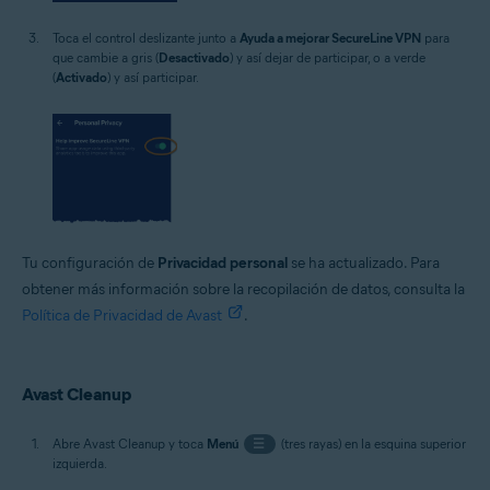
Toca el control deslizante junto a
Ayuda a mejorar SecureLine VPN
para
que cambie a gris (
Desactivado
) y así dejar de participar, o a verde
(
Activado
) y así participar.
Tu configuración de
Privacidad personal
se ha actualizado. Para
obtener más información sobre la recopilación de datos, consulta la
Política de Privacidad de Avast
.
Avast Cleanup
Abre Avast Cleanup y toca
Menú
☰
(tres rayas) en la esquina superior
izquierda.