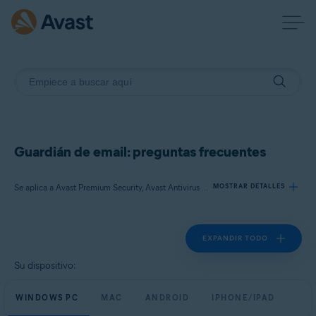
Guardián de email: preguntas frecuentes
Se aplica a Avast Premium Security, Avast Antivirus Free
MOSTRAR DETALLES
EXPANDIR TODO
Productos:
Avast Premium Security
Su dispositivo:
Avast Antivirus Free
WINDOWS PC
MAC
ANDROID
IPHONE/IPAD
Sistemas operativos: