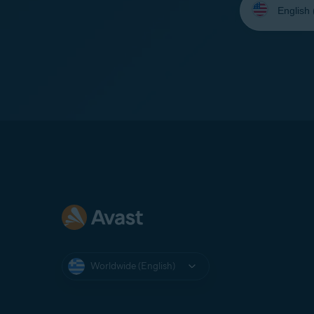
your
language:
Worldwide (English)