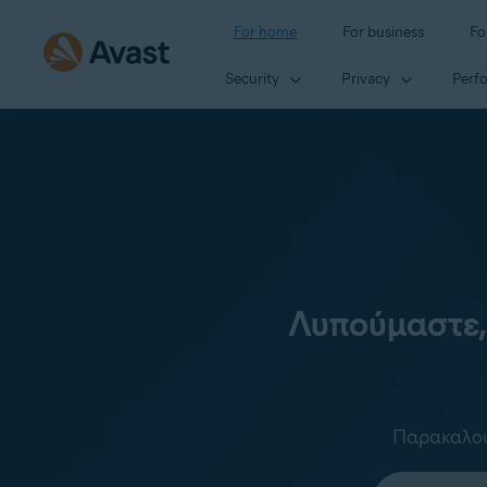
For home
For business
Fo
Security
Privacy
Perf
Λυπούμαστε,
Παρακαλούμ
Select