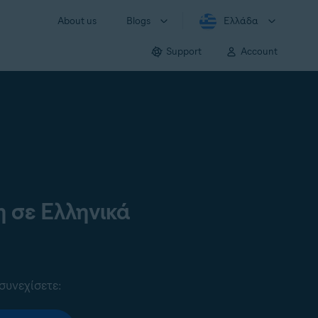
About us
Blogs
Ελλάδα
Support
Account
 σε Ελληνικά
συνεχίσετε: