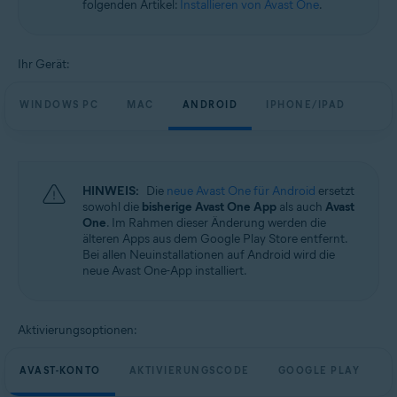
folgenden Artikel:
Installieren von Avast One
.
Windows, macOS, Android und iOS
Ihr Gerät:
WINDOWS PC
MAC
ANDROID
IPHONE/IPAD
HINWEIS:
Die
neue Avast One für Android
ersetzt
sowohl die
bisherige Avast One App
als auch
Avast
One
. Im Rahmen dieser Änderung werden die
älteren Apps aus dem Google Play Store entfernt.
Bei allen Neuinstallationen auf Android wird die
neue Avast One-App installiert.
Aktivierungsoptionen:
AVAST-KONTO
AKTIVIERUNGSCODE
GOOGLE PLAY