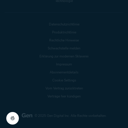
Technologie
Datenschutzrichtlinie
Produktrichtlinie
Rechtliche Hinweise
Schwachstelle melden
Erklärung zur modernen Sklaverei
Impressum
Abonnementdetails
Cookie Settings
Vom Vertrag zurücktreten
Verträge hier kündigen
© 2025 Gen Digital Inc.
Alle Rechte vorbehalten.