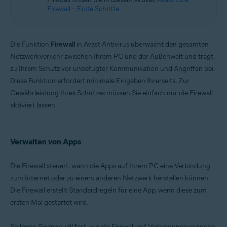
Microsoft Windows 11 Home/Pro/Enterprise/Education
Firewall – Erste Schritte
Microsoft Windows 10 Home/Pro/Enterprise/Education – 32-/64-Bit
Microsoft Windows 8.1 Home/Pro/Enterprise/Education – 32-/64-Bit
Microsoft Windows 8 Home/Pro/Enterprise/Education – 32-/64-Bit
Microsoft Windows 7 Home Basic/Home
Die Funktion
Firewall
in Avast Antivirus überwacht den gesamten
Premium/Professional/Enterprise/Ultimate – Service Pack 1 mit
Netzwerkverkehr zwischen Ihrem PC und der Außenwelt und trägt
benutzerfreundlichem Rollup-Update, 32-/64-Bit
zu Ihrem Schutz vor unbefugter Kommunikation und Angriffen bei.
Diese Funktion erfordert minimale Eingaben Ihrerseits. Zur
Gewährleistung Ihres Schutzes müssen Sie einfach nur die Firewall
aktiviert lassen.
Verwalten von Apps
Die Firewall steuert, wann die Apps auf Ihrem PC eine Verbindung
zum Internet oder zu einem anderen Netzwerk herstellen können.
Die Firewall erstellt Standardregeln für eine App, wenn diese zum
ersten Mal gestartet wird.
So legen Sie manuell fest, wie die Firewall auf Verbindungsversuche