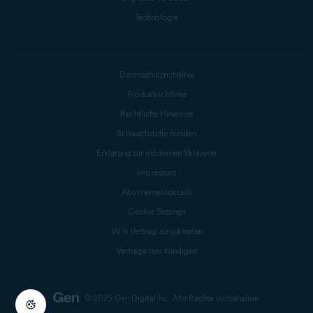
Technologie
Datenschutzrichtlinie
Produktrichtlinie
Rechtliche Hinweise
Schwachstelle melden
Erklärung zur modernen Sklaverei
Impressum
Abonnementdetails
Cookie Settings
Vom Vertrag zurücktreten
Verträge hier kündigen
© 2025 Gen Digital Inc.
Alle Rechte vorbehalten.