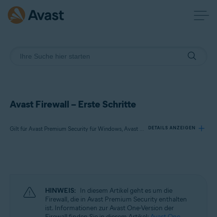
Avast Firewall – Erste Schritte
Gilt für Avast Premium Security für Windows, Avast Free Antivirus für Windows
DETAILS ANZEIGEN
Produkte:
Avast Premium Security 24.x für Windows
Avast Free Antivirus 24.x für Windows
HINWEIS:
In diesem Artikel geht es um die
Firewall, die in Avast Premium Security enthalten
Betriebssysteme:
ist. Informationen zur Avast One-Version der
Firewall finden Sie in diesem Artikel:
Avast One