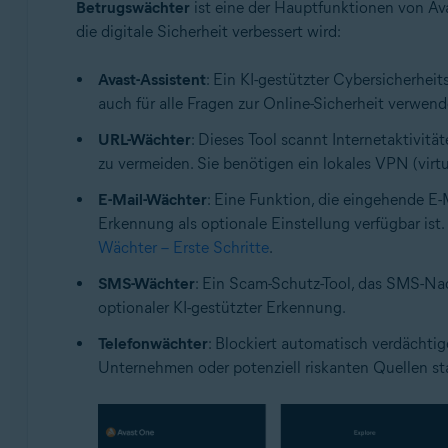
Betrugswächter
ist eine der Hauptfunktionen von Av
die digitale Sicherheit verbessert wird:
Avast-Assistent
: Ein KI-gestützter Cybersicherheit
auch für alle Fragen zur Online-Sicherheit verwen
URL-Wächter
: Dieses Tool scannt Internetaktivitä
zu vermeiden. Sie benötigen ein lokales VPN (virtu
E-Mail-Wächter
: Eine Funktion, die eingehende E-
Erkennung als optionale Einstellung verfügbar ist
Wächter – Erste Schritte
.
SMS-Wächter
: Ein Scam-Schutz-Tool, das SMS-Nac
optionaler KI-gestützter Erkennung.
Telefonwächter
: Blockiert automatisch verdächti
Unternehmen oder potenziell riskanten Quellen s