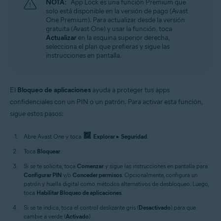
NOTA:
App Lock es una función Premium que
solo está disponible en la versión de pago (Avast
One Premium). Para actualizar desde la versión
gratuita (Avast One) y usar la función, toca
Actualizar
en la esquina superior derecha,
selecciona el plan que prefieras y sigue las
instrucciones en pantalla.
El
Bloqueo de aplicaciones
ayuda a proteger tus apps
confidenciales con un PIN o un patrón. Para activar esta función,
sigue estos pasos:
Abre Avast One y toca
Explorar
▸
Seguridad
.
Toca
Bloquear
.
Si se te solicita, toca
Comenzar
y sigue las instrucciones en pantalla para
Configurar PIN
y/o
Conceder permisos
. Opcionalmente, configura un
patrón y huella digital como métodos alternativos de desbloqueo. Luego,
toca
Habilitar Bloqueo de aplicaciones
.
Si se te indica, toca el control deslizante gris (
Desactivado
) para que
cambie a verde (
Activado
).