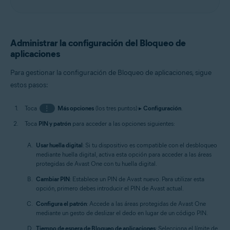
Administrar la configuración del Bloqueo de
aplicaciones
Para gestionar la configuración de Bloqueo de aplicaciones, sigue
estos pasos:
Toca
⋮
Más opciones
(los tres puntos) ▸
Configuración
.
Toca
PIN y patrón
para acceder a las opciones siguientes:
Usar huella digital
: Si tu dispositivo es compatible con el desbloqueo
mediante huella digital, activa esta opción para acceder a las áreas
protegidas de Avast One con tu huella digital.
Cambiar PIN
: Establece un PIN de Avast nuevo. Para utilizar esta
opción, primero debes introducir el PIN de Avast actual.
Configura el patrón
: Accede a las áreas protegidas de Avast One
mediante un gesto de deslizar el dedo en lugar de un código PIN.
Tiempo de espera de Bloqueo de aplicaciones
: Selecciona el límite de