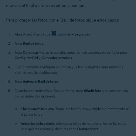
mueven al Baúl de fotos se cifran y ocultan.
Para proteger las fotos con el Baúl de fotos, sigue estos pasos:
Abre Avast One y toca
Explorar
▸
Seguridad
.
Toca
Baúl de fotos
.
Toca
Continuar
y, si se te solicita, sigue las instrucciones en pantalla para
Configurar PIN
y
Conceder permisos
.
Opcionalmente, configura un patrón y la huella digital como métodos
alternativos de desbloqueo.
Toca
Activar el Baúl de fotos
.
Cuando esté activado el Baúl de fotos, toca
Añadir foto
y selecciona una
de las siguientes opciones:
Hacer una foto nueva
: Toma una foto nueva y añádela directamente al
Baúl de fotos.
Importar de la galería
: selecciona fotos de la galería. Toque las fotos
que quieras ocultar y, después, toca
Ocultar ahora
.