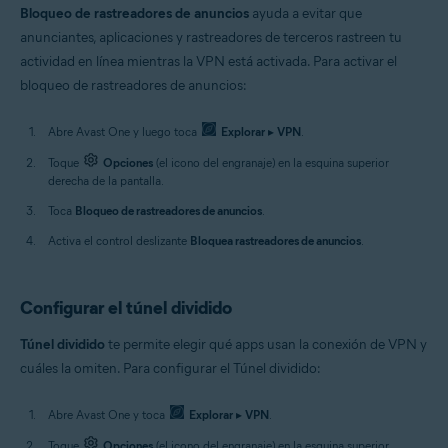
Bloqueo de rastreadores de anuncios
ayuda a evitar que
anunciantes, aplicaciones y rastreadores de terceros rastreen tu
actividad en línea mientras la VPN está activada. Para activar el
bloqueo de rastreadores de anuncios:
Abre Avast One y luego toca
Explorar
▸
VPN
.
Toque
Opciones
(el icono del engranaje) en la esquina superior
derecha de la pantalla.
Toca
Bloqueo de rastreadores de anuncios
.
Activa el control deslizante
Bloquea rastreadores de anuncios
.
Configurar el túnel dividido
Túnel dividido
te permite elegir qué apps usan la conexión de VPN y
cuáles la omiten. Para configurar el Túnel dividido:
Abre Avast One y toca
Explorar
▸
VPN
.
Toque
Opciones
(el icono del engranaje) en la esquina superior