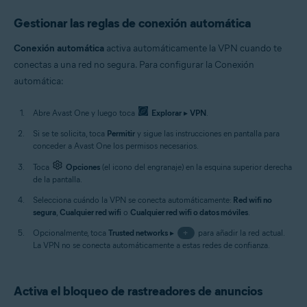
Gestionar las reglas de conexión automática
Conexión automática
activa automáticamente la VPN cuando te
conectas a una red no segura. Para configurar la Conexión
automática:
Abre Avast One y luego toca
Explorar
▸
VPN
.
Si se te solicita, toca
Permitir
y sigue las instrucciones en pantalla para
conceder a Avast One los permisos necesarios.
Toca
Opciones
(el icono del engranaje) en la esquina superior derecha
de la pantalla.
Selecciona cuándo la VPN se conecta automáticamente:
Red wifi no
segura
,
Cualquier red wifi
o
Cualquier red wifi o datos móviles
.
Opcionalmente, toca
Trusted networks
▸
+
para añadir la red actual.
La VPN no se conecta automáticamente a estas redes de confianza.
Activa el bloqueo de rastreadores de anuncios