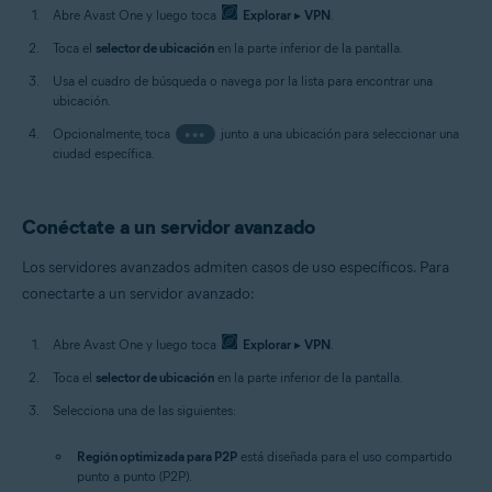
Abre Avast One y luego toca
Explorar
▸
VPN
.
Toca el
selector de ubicación
en la parte inferior de la pantalla.
Usa el cuadro de búsqueda o navega por la lista para encontrar una
ubicación.
Opcionalmente, toca
•••
junto a una ubicación para seleccionar una
ciudad específica.
Conéctate a un servidor avanzado
Los servidores avanzados admiten casos de uso específicos. Para
conectarte a un servidor avanzado:
Abre Avast One y luego toca
Explorar
▸
VPN
.
Toca el
selector de ubicación
en la parte inferior de la pantalla.
Selecciona una de las siguientes:
Región optimizada para P2P
está diseñada para el uso compartido
punto a punto (P2P).