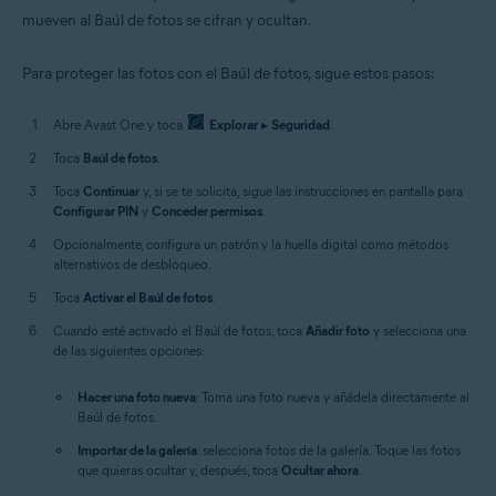
mueven al Baúl de fotos se cifran y ocultan.
Para proteger las fotos con el Baúl de fotos, sigue estos pasos:
Abre Avast One y toca
Explorar
▸
Seguridad
.
Toca
Baúl de fotos
.
Toca
Continuar
y, si se te solicita, sigue las instrucciones en pantalla para
Configurar PIN
y
Conceder permisos
.
Opcionalmente, configura un patrón y la huella digital como métodos
alternativos de desbloqueo.
Toca
Activar el Baúl de fotos
.
Cuando esté activado el Baúl de fotos, toca
Añadir foto
y selecciona una
de las siguientes opciones:
Hacer una foto nueva
: Toma una foto nueva y añádela directamente al
Baúl de fotos.
Importar de la galería
: selecciona fotos de la galería. Toque las fotos
que quieras ocultar y, después, toca
Ocultar ahora
.