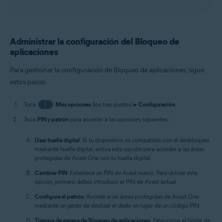
Administrar la configuración del Bloqueo de
aplicaciones
Para gestionar la configuración de Bloqueo de aplicaciones, sigue
estos pasos:
Toca
⋮
Más opciones
(los tres puntos) ▸
Configuración
.
Toca
PIN y patrón
para acceder a las opciones siguientes:
Usar huella digital
: Si tu dispositivo es compatible con el desbloqueo
mediante huella digital, activa esta opción para acceder a las áreas
protegidas de Avast One con tu huella digital.
Cambiar PIN
: Establece un PIN de Avast nuevo. Para utilizar esta
opción, primero debes introducir el PIN de Avast actual.
Configura el patrón
: Accede a las áreas protegidas de Avast One
mediante un gesto de deslizar el dedo en lugar de un código PIN.
Tiempo de espera de Bloqueo de aplicaciones
: Selecciona el límite de