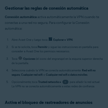
Gestionar las reglas de conexión automática
Conexión automática
activa automáticamente la VPN cuando te
conectas a una red no segura. Para configurar la Conexión
automática:
Abre Avast One y luego toca
Explorar
▸
VPN
.
Si se te solicita, toca
Permitir
y sigue las instrucciones en pantalla para
conceder a Avast One los permisos necesarios.
Toca
Opciones
(el icono del engranaje) en la esquina superior derecha
de la pantalla.
Selecciona cuándo la VPN se conecta automáticamente:
Red wifi no
segura
,
Cualquier red wifi
o
Cualquier red wifi o datos móviles
.
Opcionalmente, toca
Trusted networks
▸
+
para añadir la red actual.
La VPN no se conecta automáticamente a estas redes de confianza.
Activa el bloqueo de rastreadores de anuncios