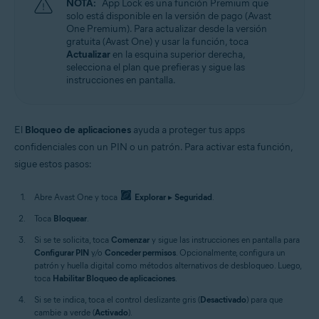
NOTA:
App Lock es una función Premium que
solo está disponible en la versión de pago (Avast
One Premium). Para actualizar desde la versión
gratuita (Avast One) y usar la función, toca
Actualizar
en la esquina superior derecha,
selecciona el plan que prefieras y sigue las
instrucciones en pantalla.
El
Bloqueo de aplicaciones
ayuda a proteger tus apps
confidenciales con un PIN o un patrón. Para activar esta función,
sigue estos pasos:
Abre Avast One y toca
Explorar
▸
Seguridad
.
Toca
Bloquear
.
Si se te solicita, toca
Comenzar
y sigue las instrucciones en pantalla para
Configurar PIN
y/o
Conceder permisos
. Opcionalmente, configura un
patrón y huella digital como métodos alternativos de desbloqueo. Luego,
toca
Habilitar Bloqueo de aplicaciones
.
Si se te indica, toca el control deslizante gris (
Desactivado
) para que
cambie a verde (
Activado
).