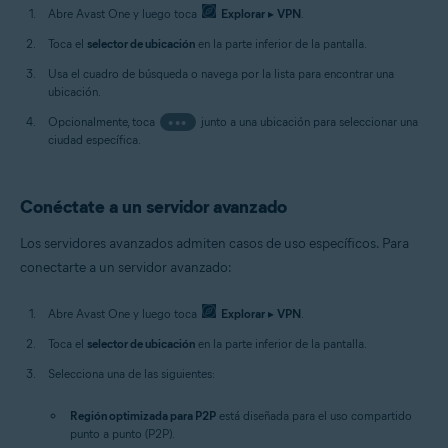
Abre Avast One y luego toca
Explorar
▸
VPN
.
Toca el
selector de ubicación
en la parte inferior de la pantalla.
Usa el cuadro de búsqueda o navega por la lista para encontrar una
ubicación.
Opcionalmente, toca
•••
junto a una ubicación para seleccionar una
ciudad específica.
Conéctate a un servidor avanzado
Los servidores avanzados admiten casos de uso específicos. Para
conectarte a un servidor avanzado:
Abre Avast One y luego toca
Explorar
▸
VPN
.
Toca el
selector de ubicación
en la parte inferior de la pantalla.
Selecciona una de las siguientes:
Región optimizada para P2P
está diseñada para el uso compartido
punto a punto (P2P).