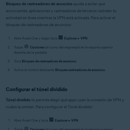
Bloqueo de rastreadores de anuncios
ayuda a evitar que
anunciantes, aplicaciones y rastreadores de terceros rastreen tu
actividad en línea mientras la VPN está activada. Para activar el
bloqueo de rastreadores de anuncios:
Abre Avast One y luego toca
Explorar
▸
VPN
.
Toque
Opciones
(el icono del engranaje) en la esquina superior
derecha de la pantalla.
Toca
Bloqueo de rastreadores de anuncios
.
Activa el control deslizante
Bloquea rastreadores de anuncios
.
Configurar el túnel dividido
Túnel dividido
te permite elegir qué apps usan la conexión de VPN y
cuáles la omiten. Para configurar el Túnel dividido:
Abre Avast One y toca
Explorar
▸
VPN
.
Toque
Opciones
(el icono del engranaje) en la esquina superior