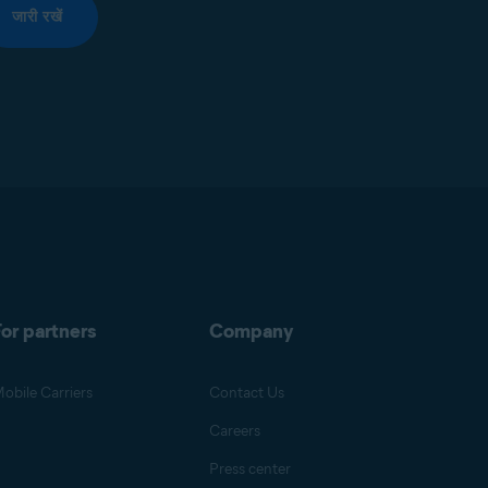
जारी रखें
or partners
Company
obile Carriers
Contact Us
Careers
Press center