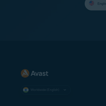
your
language:
Worldwide (English)