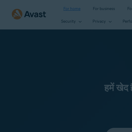
For home
For business
Fo
Security
Privacy
Perf
हमें खेद
Select